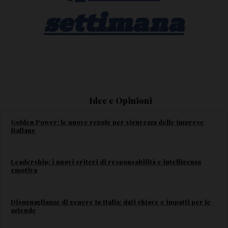
settimana
Idee e Opinioni
Golden Power: le nuove regole per sicurezza delle imprese
italiane
Leadership: i nuovi criteri di responsabilità e intelligenza
emotiva
Disuguaglianze di genere in Italia: dati chiave e impatti per le
aziende