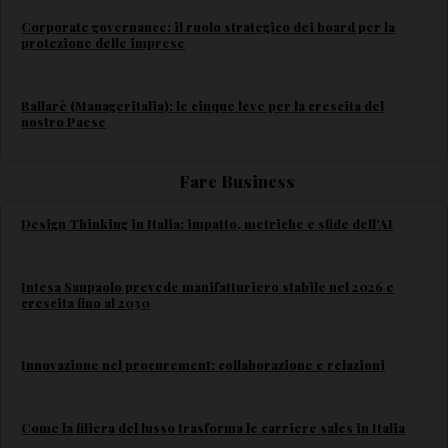
Corporate governance: il ruolo strategico dei board per la
protezione delle imprese
Ballarè (Manageritalia): le cinque leve per la crescita del
nostro Paese
Fare Business
Design Thinking in Italia: impatto, metriche e sfide dell'AI
Intesa Sanpaolo prevede manifatturiero stabile nel 2026 e
crescita fino al 2030
Innovazione nel procurement: collaborazione e relazioni
Come la filiera del lusso trasforma le carriere sales in Italia