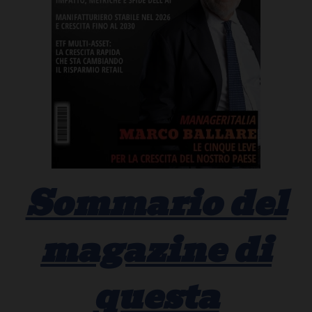
Sommario del
magazine di
questa