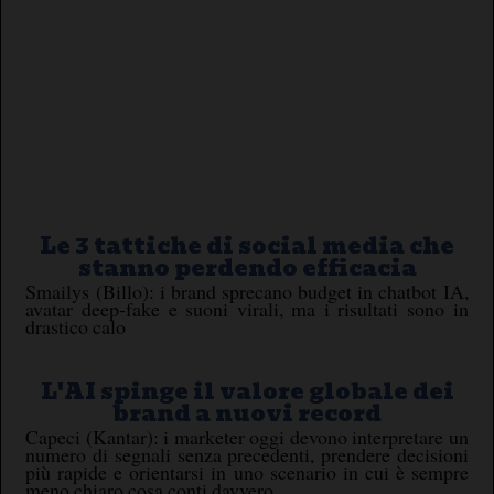
Le 3 tattiche di social media che
stanno perdendo efficacia
Smailys (Billo): i brand sprecano budget in chatbot IA,
avatar deep-fake e suoni virali, ma i risultati sono in
drastico calo
L'AI spinge il valore globale dei
brand a nuovi record
Capeci (Kantar): i marketer oggi devono interpretare un
numero di segnali senza precedenti, prendere decisioni
più rapide e orientarsi in uno scenario in cui è sempre
meno chiaro cosa conti davvero