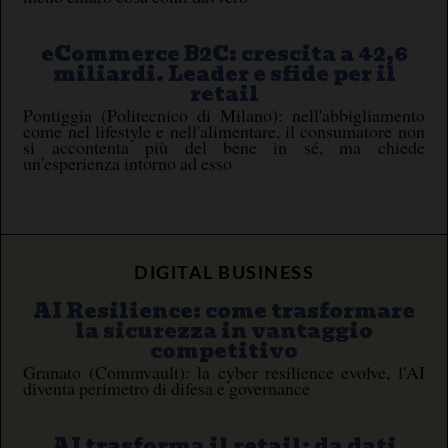
eCommerce B2C: crescita a 42,6
miliardi. Leader e sfide per il
retail
Pontiggia (Politecnico di Milano): nell'abbigliamento
come nel lifestyle e nell'alimentare, il consumatore non
si accontenta più del bene in sé, ma chiede
un'esperienza intorno ad esso
DIGITAL BUSINESS
AI Resilience: come trasformare
la sicurezza in vantaggio
competitivo
Granato (Commvault): la cyber resilience evolve, l'AI
diventa perimetro di difesa e governance
AI trasforma il retail: da dati