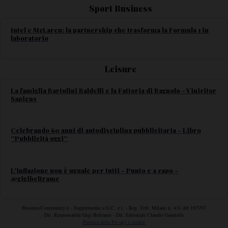
Sport Business
Intel e McLaren: la partnership che trasforma la Formula 1 in
laboratorio
Leisure
La famiglia Bartolini Baldelli e la Fattoria di Bagnolo - Vinicitor
Sapiens
Celebrando 60 anni di autodisciplina pubblicitaria - Libro
''Pubblicità oggi''
L'inflazione non è uguale per tutti - Punto e a capo -
@gigibeltrame
BusinessCommunity.it - Supplemento a G.C. e t. - Reg. Trib. Milano n. 431 del 19/7/97
Dir. Responsabile Gigi Beltrame - Dir. Editoriale Claudio Gandolfo
Politica della Privacy e cookie