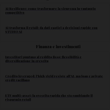
AI Resilience: come trasformare la sicurezza in vantaggio
competitivo
AI trasforma il retail: da dati caotici a decisioni rapide con
STUDIO AI
Finanza e investimenti
Investitori puntano al reddito fisso: flessibilità e
diversificazione in crescita
Credito leveraged: l'high yield resiste all'AI, ma loan e private
credit vacillano
ETF multi-asset: la crescita rapida che sta cambiando il
risparmio retail