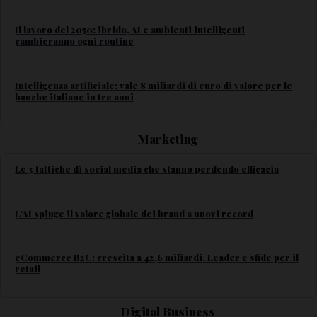
Il lavoro del 2050: ibrido, AI e ambienti intelligenti
cambieranno ogni routine
Intelligenza artificiale: vale 8 miliardi di euro di valore per le
banche italiane in tre anni
Marketing
Le 3 tattiche di social media che stanno perdendo efficacia
L'AI spinge il valore globale dei brand a nuovi record
eCommerce B2C: crescita a 42,6 miliardi. Leader e sfide per il
retail
Digital Business