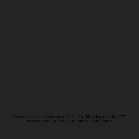
BusinessCommunity.it - Supplemento a G.C. e t. - Reg. Trib. Milano n. 431 del 19/7/97
Dir. Responsabile Gigi Beltrame - Dir. Editoriale Claudio Gandolfo