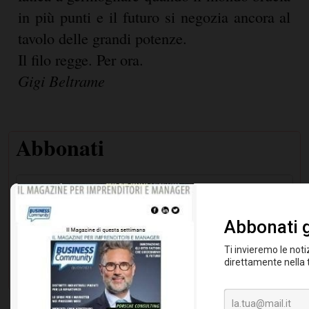
in più punti e il futuro si negozia ancora al
tavolo delle grandi potenze.
Il filo regge. Per ora.
Gigi Beltrame