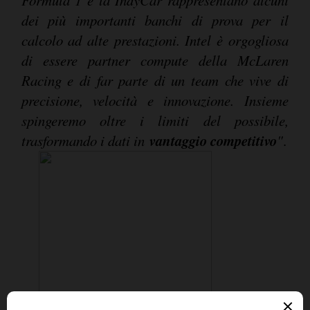
dei più importanti banchi di prova per il
calcolo ad alte prestazioni. Intel è orgogliosa
di essere partner compute della McLaren
Racing e di far parte di un team che vive di
precisione, velocità e innovazione. Insieme
spingeremo oltre i limiti del possibile,
vantaggio competitivo
trasformando i dati in
"
.