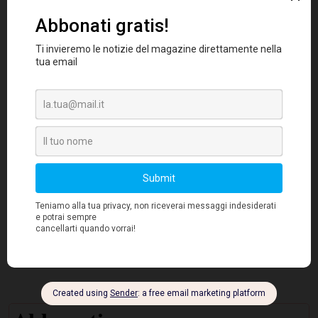
La collaborazione si estende anche al team
Arrow McLaren IndyCar
e al programma di
sim racing della scuderia britannica, con il
Intel
marchio
presente sulle monoposto e sulle
postazioni utilizzate nel campionato F1 Sim
Racing.