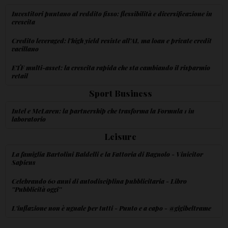
Investitori puntano al reddito fisso: flessibilità e diversificazione in
crescita
Credito leveraged: l'high yield resiste all'AI, ma loan e private credit
vacillano
ETF multi-asset: la crescita rapida che sta cambiando il risparmio
retail
Sport Business
Intel e McLaren: la partnership che trasforma la Formula 1 in
laboratorio
Leisure
La famiglia Bartolini Baldelli e la Fattoria di Bagnolo - Vinicitor
Sapiens
Celebrando 60 anni di autodisciplina pubblicitaria - Libro
''Pubblicità oggi''
L'inflazione non è uguale per tutti - Punto e a capo - @gigibeltrame