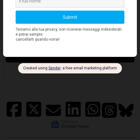
promuovendo una cultura di onestà radicale
".