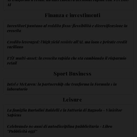
AI
Finanza e investimenti
Investitori puntano al reddito fisso: flessibilità e diversificazione in
crescita
Credito leveraged: l'high yield resiste all'AI, ma loan e private credit
vacillano
ETF multi-asset: la crescita rapida che sta cambiando il risparmio
retail
Sport Business
Intel e McLaren: la partnership che trasforma la Formula 1 in
laboratorio
Leisure
La famiglia Bartolini Baldelli e la Fattoria di Bagnolo - Vinicitor
Sapiens
Celebrando 60 anni di autodisciplina pubblicitaria - Libro
''Pubblicità oggi''