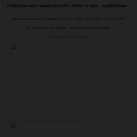
L'inflazione non è uguale per tutti - Punto e a capo - @gigibeltrame
BusinessCommunity.it - Supplemento a G.C. e t. - Reg. Trib. Milano n. 431 del 19/7/97
Dir. Responsabile Gigi Beltrame - Dir. Editoriale Claudio Gandolfo
Politica della Privacy e cookie