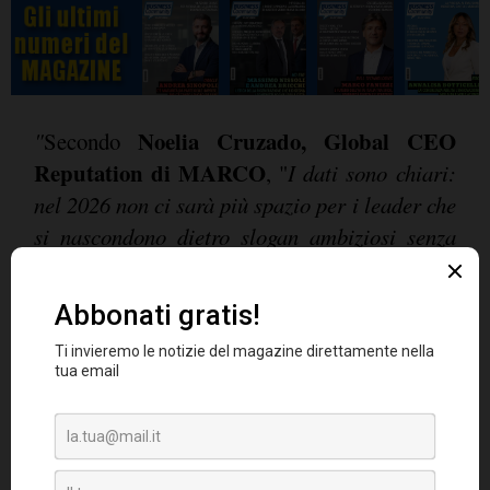
Noelia Cruzado, Global CEO
"
Secondo
Reputation di MARCO
, "
I dati sono chiari:
nel 2026 non ci sarà più spazio per i leader che
si nascondono dietro slogan ambiziosi senza
produrre un impatto concreto. Le persone
chiedono leader 'umani', individui
responsabili, trasparenti e capaci di gestire con
empatia le complessità del lavoro ibrido. Oggi,
il ruolo di un CEO non è solo quello di
dirigere, ma di responsabilizzare le persone
riconoscendo le loro esigenze specifiche e