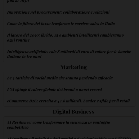
fino al 2030
Innovazione nel procurement: collaborazione e relazioni
Come la filiera del lusso trasforma le carriere sales in Italia
Il lavoro del 2050: ibrido, AI e ambienti intelligenti cambieranno
ogni routine
Intelligenza artificiale: vale 8 miliardi di euro di valore per le banche
italiane in tre anni
Marketing
Le 3 tattiche di social media che stanno perdendo efficacia
L'AI spinge il valore globale dei brand a nuovi record
eCommerce B2C: crescita a 42,6 miliardi. Leader e sfide per il retail
Digital Business
AI Resilience: come trasformare la sicurezza in vantaggio
competitivo
AI trasforma il retail: da dati caotici a decisioni rapide con STUDIO