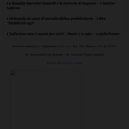
La famiglia Bartolini Baldelli e la Fattoria di Bagnolo - Vinicitor
Sapiens
Celebrando 60 anni di autodisciplina pubblicitaria - Libro
''Pubblicità oggi''
L'inflazione non è uguale per tutti - Punto e a capo - @gigibeltrame
BusinessCommunity.it - Supplemento a G.C. e t. - Reg. Trib. Milano n. 431 del 19/7/97
Dir. Responsabile Gigi Beltrame - Dir. Editoriale Claudio Gandolfo
Politica della Privacy e cookie