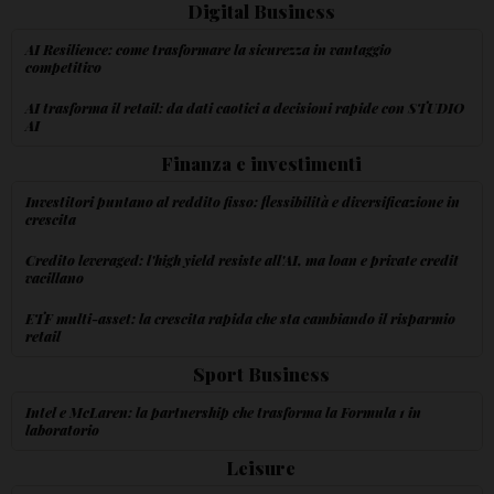
Digital Business
AI Resilience: come trasformare la sicurezza in vantaggio
competitivo
AI trasforma il retail: da dati caotici a decisioni rapide con STUDIO
AI
Finanza e investimenti
Investitori puntano al reddito fisso: flessibilità e diversificazione in
crescita
Credito leveraged: l'high yield resiste all'AI, ma loan e private credit
vacillano
ETF multi-asset: la crescita rapida che sta cambiando il risparmio
retail
Sport Business
Intel e McLaren: la partnership che trasforma la Formula 1 in
laboratorio
Leisure