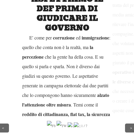
tratta del 
DEF PRIMA DI
media amic
GIUDICARE IL
rilevare l'
GOVERNO
compagine
corruzione
immigrazione
E' come per
ed
:
che volutam
la
quello che conta non è la realtà, ma
aspetti non
percezione
che la gente ha della cosa. E su
giurato il 
quello si parla e sparla. Non è diverso dai
operativo 
giudizi su questo governo. Le aspettative
le diverse
generate in campagna elettorale dai due partiti
che necessi
alzato
che lo compongono hanno sicuramente
o creare i 
l'attenzione oltre misura
. Temi come il
queste cos
reddito di cittadinanza, flat tax, la sicurezza
macchina
o la cancellazione della legge Fornero
, hanno
|
|
1
/
7
<
sole e maga
>
portato valanghe di voti. La percezione però tra