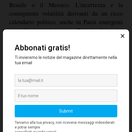
Brasile o il Messico. L'incertezza e la
conseguente volatilità derivanti da un ricco
calendario politico, anche in Paesi emergenti
non chiave, persisteranno. Tuttavia, la nostra
asset allocation globale attribuisce un
sovrappeso a questo segmento alla luce delle
aspettative di crescita a lungo termine che lo
contraddistinguono. Osserviamo il
differenziale dei tassi reali tra economie
emergenti e Paesi sviluppati più elevato dal
2011.