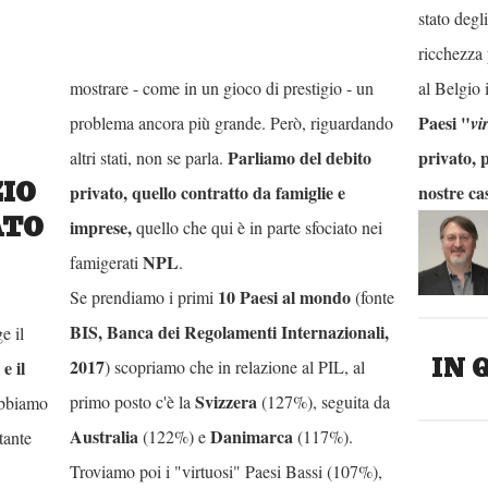
Probabilmente la ricetta è sbagliata, ma puntar
stato degli
sempre l'attenzione su questo, consente di non
ricchezza 
mostrare - come in un gioco di prestigio - un
al Belgio
Paesi "
problema ancora più grande. Però, riguardando
vi
Parliamo del debito
privato, 
altri stati, non se parla.
IO
privato, quello contratto da famiglie e
nostre c
ATO
imprese,
quello che qui è in parte sfociato nei
NPL
famigerati
.
10 Paesi al mondo
Se prendiamo i primi
(fonte
BIS, Banca dei Regolamenti Internazionali,
e il
IN 
2017
) scopriamo che in relazione al PIL, al
e il
Svizzera
primo posto c'è la
(127%), seguita da
obbiamo
Australia
Danimarca
(122%) e
(117%).
tante
Troviamo poi i "virtuosi" Paesi Bassi (107%),