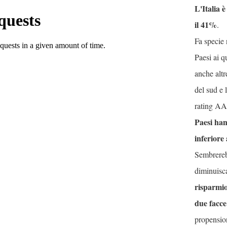
L'Italia 
il 41%
.
Fa specie 
Paesi ai q
anche altr
del sud e
rating AA.
Paesi han
inferiore
Ci
martellano
sul fatto che uno dei
problemi - anzi
IL problema
- che affligge il
Sembrerebb
debito pubblico e il
nostro Paese riguarda il
diminuisc
suo rapporto con il PIL
risparmio
. E' elevato, dobbiamo
due facce
abbatterlo e cresce costantemente, nonostante
ormai quasi sette anni di austerità e tagli.
propension