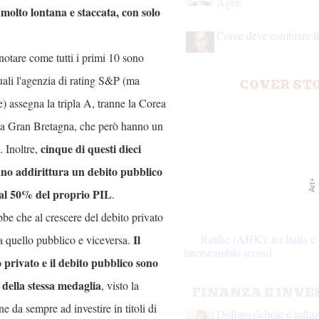
Agile
è molto lontana e staccata, con solo
Come deve cambiare il 
notare come tutti i primi 10 sono
uali l'agenzia di rating S&P (ma
COVER ST
e) assegna la tripla A, tranne la Corea
 la Gran Bretagna, che però hanno un
cinque di questi dieci
 Inoltre,
no addirittura un debito pubblico
Art+
 al 50% del proprio PIL
.
e che al crescere del debito privato
Rauhe (AHK): tra Italia 
Il
a quello pubblico e viceversa.
interscambio record
 privato e il debito pubblico sono
 della stessa medaglia
, visto la
FINANZA E INVE
e da sempre ad investire in titoli di
Dollaro debole e infla