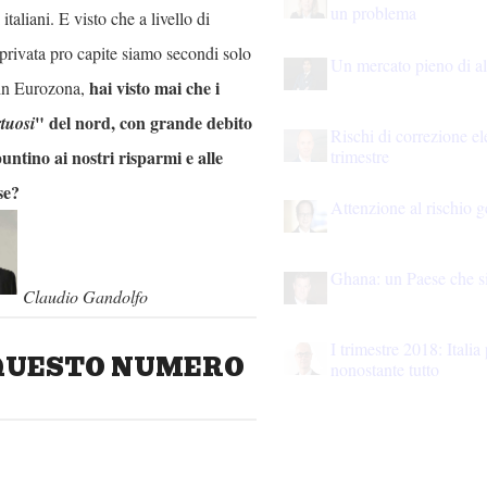
un problema
 italiani. E visto che a livello di
privata pro capite siamo secondi solo
Un mercato pieno di alt
hai visto mai che i
 in Eurozona,
" del nord, con grande debito
rtuosi
Rischi di correzione ele
trimestre
puntino ai nostri risparmi e alle
ase?
Attenzione al rischio g
Ghana: un Paese che si
Claudio Gandolfo
I trimestre 2018: Italia 
QUESTO NUMERO
nonostante tutto