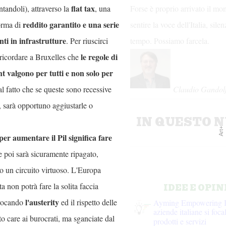
flat tax
tandoli), attraverso la
, una
Forse è proprio arrivato il mo
reddito garantito e una serie
orma di
sentire la voce dell'Italia, sile
nti in infrastrutture
. Per riuscirci
tempo. Possiamo farcela.
le regole di
ricordare a Bruxelles che
t valgono per tutti e non solo per
 al fatto che se queste sono recessive
Claudio Gandol
ia, sarà opportuno aggiustarle o
IN QUESTO 
Art+
per aumentare il Pil significa fare
 poi sarà sicuramente ripagato,
o un circuito virtuoso. L'Europa
ta non potrà fare la solita faccia
IDEE E OPIN
l'austerity
nvocando
ed il rispetto delle
Ayming Empowering In
aziende italiane si foca
to care ai burocrati, ma sganciate dal
prodotti e servizi