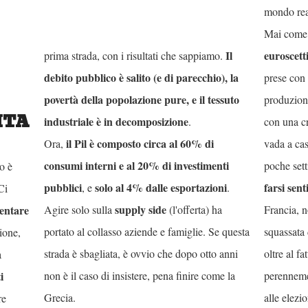
aumentare il Pil
. L'austerity imposta dalla UE
mondo rea
Monti
via
(e governi seguenti) ha scelto la
Mai come 
Il
euroscet
prima strada, con i risultati che sappiamo.
debito pubblico è salito (e di parecchio), la
prese con 
povertà della popolazione pure, e il tessuto
produzione
ITA
industriale è in decomposizione
.
con una cr
il Pil è composto circa al 60% di
Ora,
vada a ca
consumi interni e al 20% di investimenti
poche sett
o è
pubblici
solo al 4% dalle esportazioni
farsi sent
, e
.
Ci
supply side
Agire solo sulla
(l'offerta) ha
Francia, n
ntare
portato al collasso aziende e famiglie. Se questa
squassata 
ione,
strada è sbagliata, è ovvio che dopo otto anni
oltre al f
a
non è il caso di insistere, pena finire come la
perennem
i
Grecia.
alle elezi
re