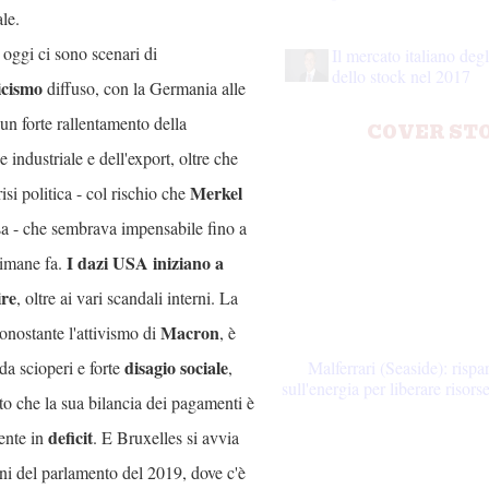
le.
oggi ci sono scenari di
Il mercato italiano deg
dello stock nel 2017
ticismo
diffuso, con la Germania alle
un forte rallentamento della
COVER ST
 industriale e dell'export, oltre che
Merkel
isi politica - col rischio che
sa - che sembrava impensabile fino a
I dazi USA iniziano a
imane fa.
ire
, oltre ai vari scandali interni. La
Macron
onostante l'attivismo di
, è
disagio sociale
da scioperi e forte
,
Malferrari (Seaside): rispa
sull'energia per liberare risors
atto che la sua bilancia dei pagamenti è
deficit
ente in
. E Bruxelles si avvia
oni del parlamento del 2019, dove c'è