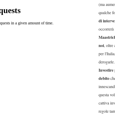
(ma aumen
qualche f
di interve
occorrerà 
Maastrich
noi
, oltre
per l'Ital
Una delle promesse di questo governo è
derogarle.
abbattere il debito pubblico
Investire 
quella di
. Ci
aumentare
debito
sono solamente due modi per farlo:
che
le entrate dello stato
attraverso la tassazione,
innescand
compressione dei consumi interni
la
, la
questa vol
drastica diminuzione degli investimenti
cattiva i
pubblici
deflazione salariale
e la
; oppure
regole tan