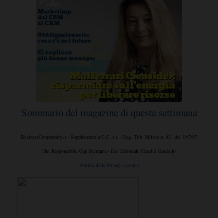
Sommario del magazine di questa settimana
BusinessCommunity.it - Supplemento a G.C. e t. - Reg. Trib. Milano n. 431 del 19/7/97
Dir. Responsabile Gigi Beltrame - Dir. Editoriale Claudio Gandolfo
Politica della Privacy e cookie