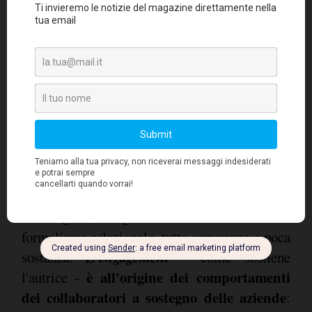
Certamente investire in
Che fare quindi?
cultura e strumenti di comunicazione
manageriale
, abbandonare il metodo top-
down, cercare linguaggi e stili relazionali più
coinvolgenti, togliere la maschera del
formalismo relazionale, tutto apparenza e poca
L'engagement
sostanza.
- come sostiene
è all'origine dei comportamenti
l'autrice -
dei collaboratori a sostegno delle aziende
: