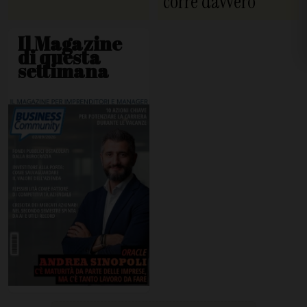
corre davvero
Il Magazine
di questa
settimana