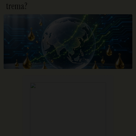
trema?