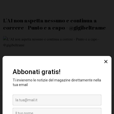
L'AI non aspetta nessuno e continua a
correre - Punto e a capo - @gigibeltrame
I nostri podcast