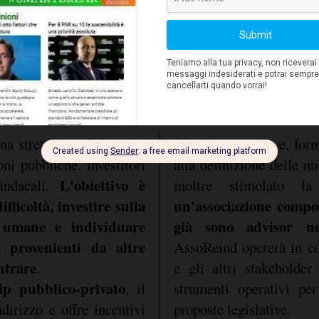
na stretta collaborazione
soluzioni operative, form
oni pubbliche, investitori
alla definizione delle n
L'obiettivo è
sindacali.
inoltre stimolato 
ifficoltà, investire sulla
un'associazione compos
e umane e individuare
già sono advisor nel
 provenienti da altre
AssoReind opererà in c
ntrare
.
e gli altri stakeholder
ip pubblico-privato
, il
strumenti operativi per
dirizzo e offre incentivi
proposte legislative.