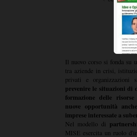
Il nuovo corso si fonda su u
tra aziende in crisi, istituzi
privati e organizzazioni 
prevenire le situazioni di d
formazione delle risors
nuove opportunità anche
imprese interessate a sube
partnersh
Nel modello di
MISE esercita un ruolo d'in