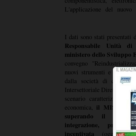
componentistica, elettroni
L'applicazione del nuovo
I dati sono stati presentati
Responsabile Unità di
ministero dello Sviluppo
convegno "Reindustrializza
nuovi strumenti e nuove me
dalla società di consul
Intersettoriale Direttori de
scenario caratterizzato dal
il MISE ha in
economica,
superando il modell
integrazione, prepens
incentivata
(oggi eco