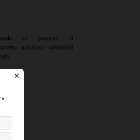
ntando su processi di
raverso soluzioni industriali
iodo.