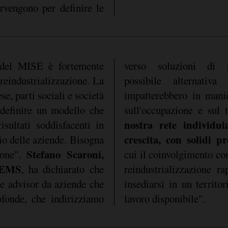
ervengono per definire le
del MISE è fortemente
verso soluzioni di r
reindustrializzazione. La
possibile alternativ
se, parti sociali e società
impatterebbero in manier
 definire un modello che
sull'occupazione e sul t
nostra rete individu
isultati soddisfacenti in
crescita, con solidi pr
io delle aziende. Bisogna
Stefano Scaroni,
ione".
cui il coinvolgimento co
 EMS
, ha dichiarato che
reindustrializzazione ra
e advisor da aziende che
insediarsi in un territo
ofonde, che indirizziamo
lavoro disponibile".