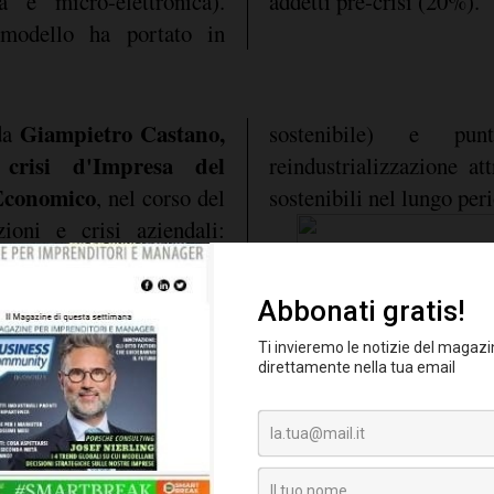
ca e micro-elettronica).
addetti pre-crisi (20%).
 modello ha portato in
Giampietro Castano,
 da
sostenibile) e pu
 crisi d'Impresa del
reindustrializzazione att
 Economico
, nel corso del
sostenibili nel lungo per
zioni e crisi aziendali:
todologie", organizzato
enza EMS e dal Gruppo
l Personale (GIDP). In uno
l'onda lunga della crisi
novato nell'approccio
o basato su cassa
ionamenti e mobilità
nomicamente non più