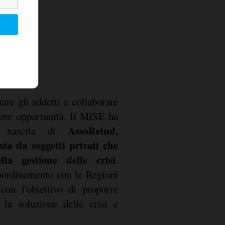
are gli addetti e collaborare
uove opportunità. Il MISE ha
AssoReind,
la nascita di
ta da soggetti privati che
la gestione delle crisi
.
oordinamento con le Regioni
 con l'obiettivo di proporre
 la soluzione delle crisi e