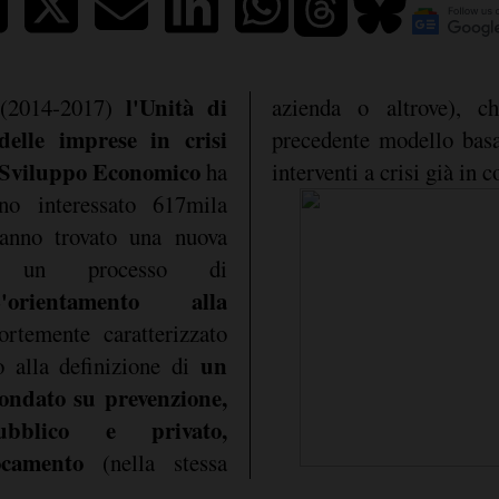
l'Unità di
 (2014-2017)
azienda o altrove), c
delle imprese in crisi
precedente modello basa
o Sviluppo Economico
ha
interventi a crisi già in c
no interessato 617mila
hanno trovato una nuova
rso un processo di
'orientamento alla
rtemente caratterizzato
un
o alla definizione di
ondato su prevenzione,
ubblico e privato,
ocamento
(nella stessa