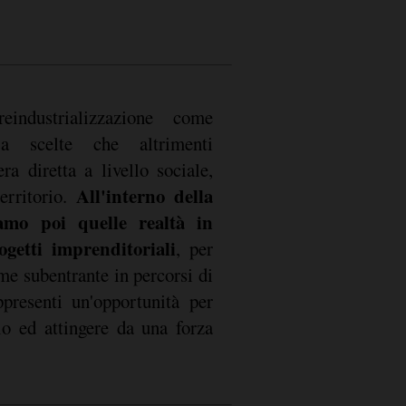
eindustrializzazione come
a a scelte che altrimenti
a diretta a livello sociale,
All'interno della
erritorio.
iamo poi quelle realtà in
ogetti imprenditoriali
, per
me subentrante in percorsi di
ppresenti un'opportunità per
rio ed attingere da una forza