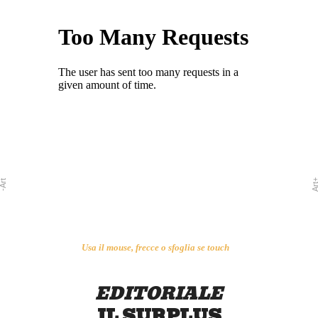
Art
-Art
Non c'è
Usa il mouse, frecce o sfoglia se touch
imposti d
parlato di
d
EDITORIALE
poi così tr
IL SURPLUS