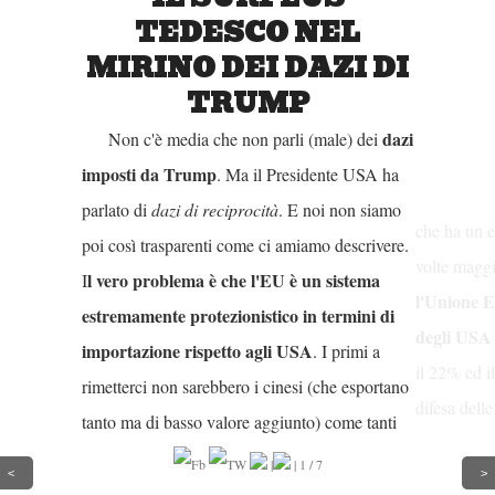
l vero pr
I
TEDESCO NEL
estremamen
MIRINO DEI DAZI DI
importazio
TRUMP
rimetterci 
dazi
Non c'è media che non parli (male) dei
tanto ma di
imposti da Trump
. Ma il Presidente USA ha
dicono, ma 
parlato di
dazi di reciprocità
. E noi non siamo
che ha un e
poi così trasparenti come ci amiamo descrivere.
volte maggi
l vero problema è che l'EU è un sistema
I
l'Unione E
estremamente protezionistico in termini di
degli USA 
importazione rispetto agli USA
. I primi a
il 22% ed i
rimetterci non sarebbero i cinesi (che esportano
difesa delle
tanto ma di basso valore aggiunto) come tanti
dazi dal 3
dicono, ma soprattutto la Germania, un Paese
|
|
1
/
7
alimentari
<
>
che ha un export pro capite tra le 10 e le 20