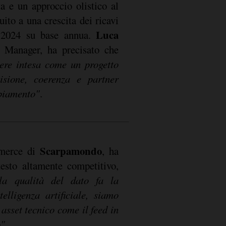
a e un approccio olistico al
ito a una crescita dei ricavi
Luca
 2024 su base annua.
 Manager, ha precisato che
sere intesa come
un progetto
isione, coerenza e partner
mbiamento"
.
Scarpamondo
merce di
, ha
esto altamente competitivo,
 la qualità del dato fa la
telligenza artificiale, siamo
 asset tecnico come il feed in
o"
.