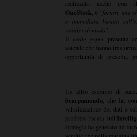
realizzato anche con
OneStock
, è "
fornire una ch
e immediata basata sull'e
retailer di moda
".
Il
white paper
presenta an
aziende che hanno trasformat
opportunità di crescita, gr
Un altro esempio di succe
Scarpamondo
, che ha conc
valorizzazione dei dati e su
Intelli
prodotto basata sull'
strategia ha generato un inc
vendite che nella marginalit