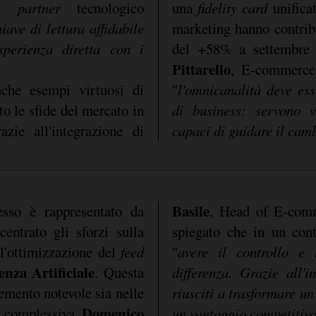
 il
partner
tecnologico
una
fidelity card
unificat
iave di lettura affidabile
marketing hanno contribu
sperienza diretta con i
del +58% a settembre
Pittarello
, E-commerce
che esempi virtuosi di
"
l'omnicanalità deve es
o le sfide del mercato in
di business: servono v
azie all'integrazione di
capaci di guidare il ca
Basile
sso è rappresentato da
, Head of E-com
entrato gli sforzi sulla
spiegato che in un cont
ll'ottimizzazione del
feed
"
avere il controllo e
genza Artificiale
. Questa
differenza. Grazie all'in
remento notevole sia nelle
riusciti a trasformare un
Domenico
à complessiva.
un vantaggio competitiv