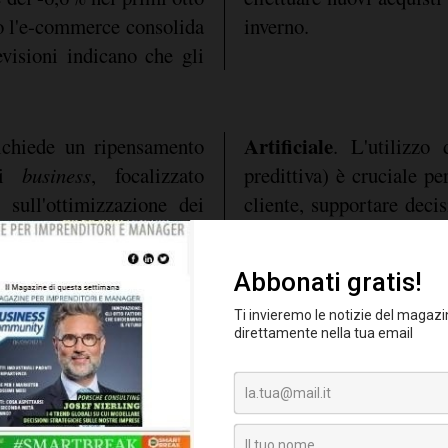
ato l'e-commerce consolida
inverno.
evisioni indicano che gli
Artificiale
richiede un ripensamento
. L'utilizzo d
di
business
, focalizzato
predittiva) è cruciale pe
e sull'ottimizzazione dei
cliente, supportare decis
osta all'evoluzione dei
modo preciso la ge
atori e alla crescente
dell'inventario.
Studio
lità. L'analisi di
 direttrici strategiche
 il nuovo paradigma del
ludono l'attenzione alla
la anziana con elevato
ermazione di un cliente