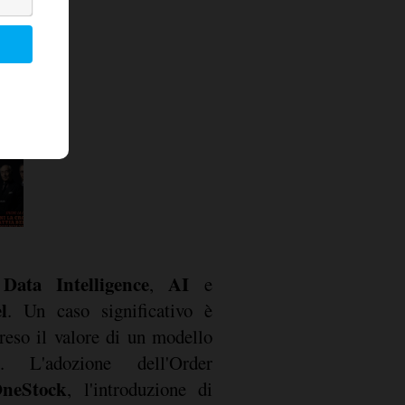
Data Intelligence
AI
,
,
e
l
. Un caso significativo è
reso il valore di un modello
e. L'adozione dell'Order
neStock
, l'introduzione di