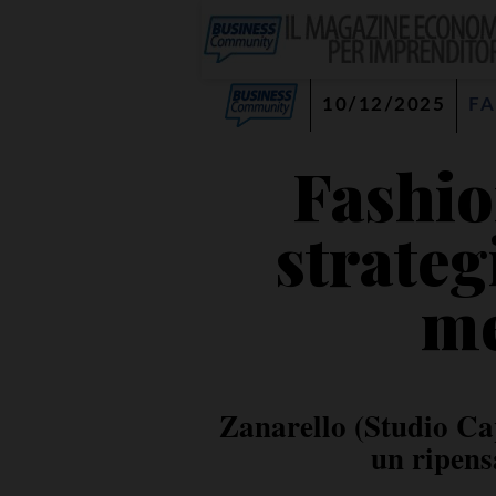
10/12/2025
FA
Fashion
strateg
me
Zanarello (Studio Ca
un ripens