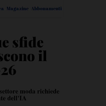
ca
Magazine
Abbonamenti
ue sfide
scono il
026
settore moda richiede
te dell'IA