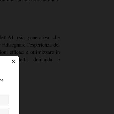
AI
ell'
(sia generativa che
r ridisegnare l'esperienza del
ioni efficaci e ottimizzare in
stione della domanda e