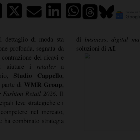
l dettaglio di moda sta
di
business
,
digital ma
AI
one profonda, segnata da
soluzioni di
.
contrazione dei ricavi e
Per aiutare i
retailer
a
Studio Cappello
ario,
,
WMR Group
parte di
,
r
Fashion Retail 2026
. Il
ipali leve strategiche e i
 competere nel mercato,
e ha combinato strategia