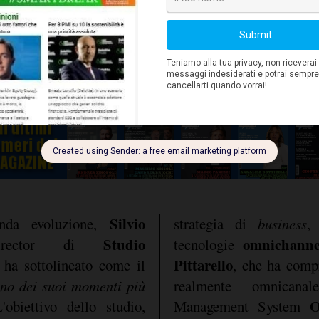
 della
circular economy
e
cessità di sviluppare un
nnel
integrato e, infine,
Intelligenza
valore dell'
Silvio
onda evoluzione,
strategia di
business
Studio
omnichanne
irector di
tecnologie
Pittarello
, ha sottolineato come il
, che ha comp
uno dei suoi momenti più
realmente omnicanal
O
'obiettivo dello studio,
Management System