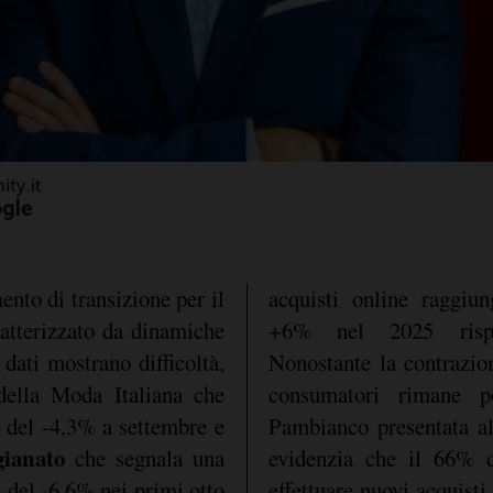
nto di transizione per il
acquisti online raggiu
ratterizzato da dinamiche
+6% nel 2025 rispet
 dati mostrano difficoltà,
Nonostante la contrazion
ella Moda Italiana che
consumatori rimane po
to del -4,3% a settembre e
Pambianco presentata a
gianato
che segnala una
evidenzia che il 66% de
 del -6,6% nei primi otto
effettuare nuovi acquisti