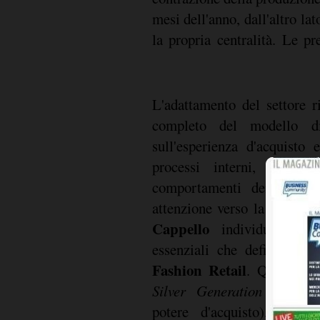
mesi dell'anno, dall'altro l
la propria centralità. Le pr
L'adattamento del settore 
completo del modello 
sull'esperienza d'acquisto 
processi interni, in risp
comportamenti dei consum
attenzione verso la sostenibi
Cappello
individua cinque
essenziali che definiscono
Fashion Retail
. Queste inc
Silver Generation
(cliente
potere d'acquisto), l'aff