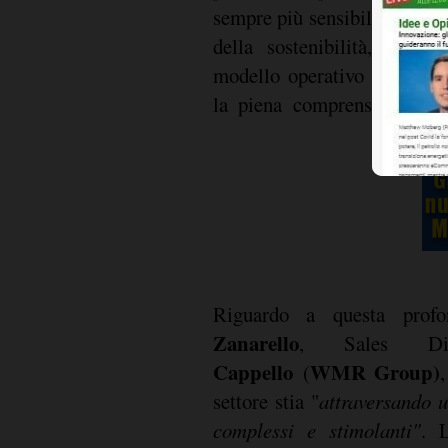
sempre più sensibile ai temi
della sostenibilità, la ne
omnicha
modello operativo
la piena comprensione del 
Riguardo a questa prof
Zanarello
, Sales D
Cappello
WMR Group)
(
settore stia "
attraversando 
complessi e stimolanti"
. L