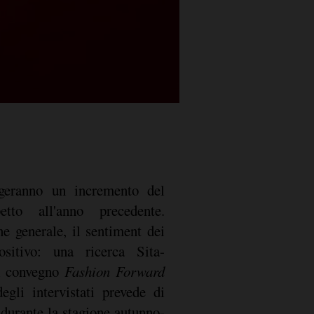
ngeranno un incremento del
to all'anno precedente.
e generale, il sentiment dei
sitivo: una ricerca Sita-
l convegno
Fashion Forward
gli intervistati prevede di
 durante la stagione autunno-