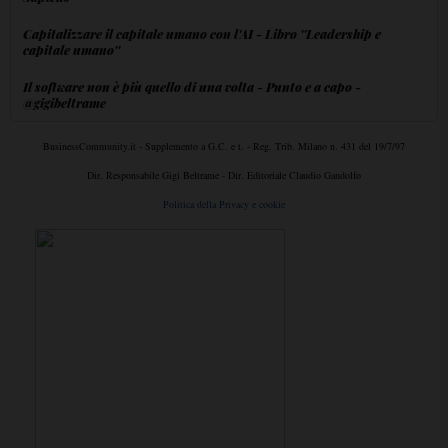
Capitalizzare il capitale umano con l'AI - Libro ''Leadership e
capitale umano''
Il software non è più quello di una volta - Punto e a capo -
@gigibeltrame
BusinessCommunity.it - Supplemento a G.C. e t. - Reg. Trib. Milano n. 431 del 19/7/97
Dir. Responsabile Gigi Beltrame - Dir. Editoriale Claudio Gandolfo
Politica della Privacy e cookie