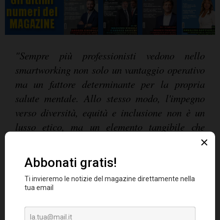
"Sempre più professionisti vedono nello
smartworking non solo un vantaggio operativo
ma un fattore determinante per la propria
salute mentale. Allo stesso modo, l'impegno
verso diversità, equità e inclusione non è un
lusso etico, ma un elemento tangibile che
condiziona scelte di carriera e retention"
,
Toby
Fowlston, Ceo di Robert
commenta
Walters
.