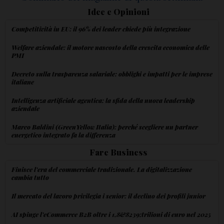
Idee e Opinioni
Competitività in EU: il 96% dei leader chiede più integrazione
Welfare aziendale: il motore nascosto della crescita economica delle
PMI
Decreto sulla trasparenza salariale: obblighi e impatti per le imprese
italiane
Intelligenza artificiale agentica: la sfida della nuova leadership
aziendale
Marco Baldini (GreenYellow Italia): perché scegliere un partner
energetico integrato fa la differenza
Fare Business
Finisce l'era del commerciale tradizionale. La digitalizzazione
cambia tutto
Il mercato del lavoro privilegia i senior: il declino dei profili junior
AI spinge l'eCommerce B2B oltre i 1,8&8239;trilioni di euro nel 2025