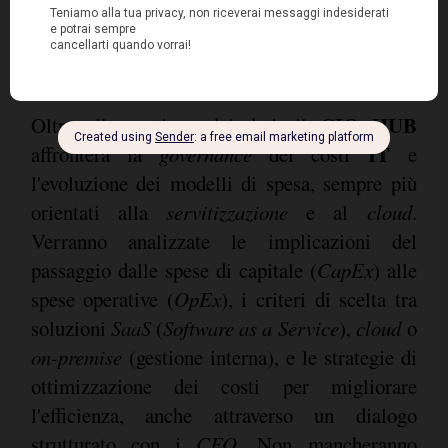
persone per ottenere informazioni utili.
CIO HUB
Oltre alla gestione dei dati, il
IT
affronterà la
governance
dei costi
e
l'evoluzione dei modelli di spesa, sempre più
orientati alla
servitizzazione
e al
cloud
.
Verranno analizzate le implicazioni del
passaggio dalle spese di capitale (
CapEx
) alle
spese operative (
OpEx
), i criteri di scelta tra
soluzioni
SaaS
(
Software as a Service
),
cloud
o
on-premise
(gestione interna), e le strategie di
ottimizzazione dei costi per migliorare
l'efficienza, anche attraverso un dialogo
strutturato con i
CFO
. Non mancheranno