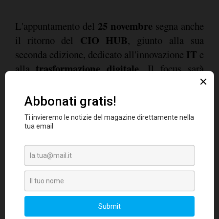
25 novembre
L'appuntamento del
segna anche
CIO HUB
il ritorno del
, giunto alla sua
IT
seconda edizione, dedicato all'innovazione
e
trasformazione digitale
alla
. Il focus sarà
Data Strategy
sulle
e sugli
Analytics
, ovvero
le strategie di gestione e analisi dei dati. Si
approfondirà come costruire una base dati
IT
solida e scalabile, condivisa tra
e
business
,
attraverso la collaborazione con figure chiave
come i
CDO
e i
CISO
. Saranno esaminate le
modalità per valutare la maturità delle
strategie dati, misurare il successo dei progetti
tramite indicatori di performance (
KPI
)
concreti e creare una sinergia tra sistemi e