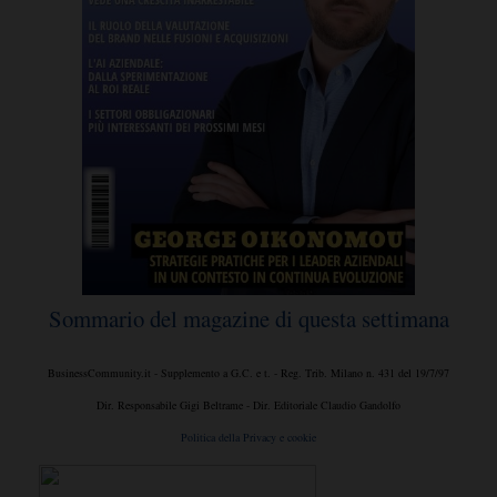
Sommario del magazine di questa settimana
BusinessCommunity.it - Supplemento a G.C. e t. - Reg. Trib. Milano n. 431 del 19/7/97
Dir. Responsabile Gigi Beltrame - Dir. Editoriale Claudio Gandolfo
Politica della Privacy e cookie