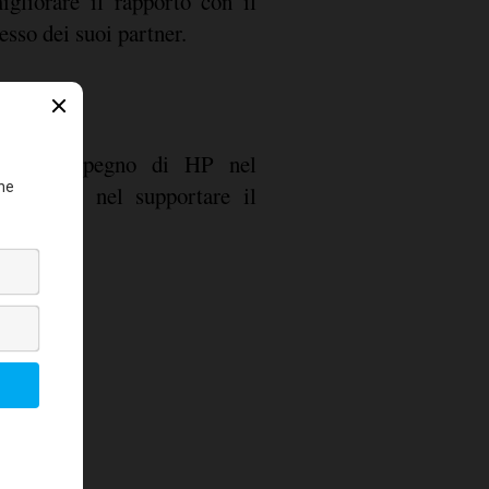
igliorare il rapporto con il
esso dei suoi partner.
niano l'impegno di HP nel
dell'AI e nel supportare il
.