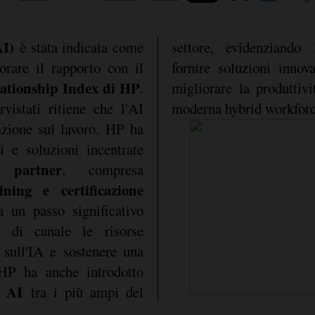
AI)
è stata indicata come
settore, evidenziando 
orare il rapporto con il
fornire soluzioni innov
ationship Index di HP
.
migliorare la produttivi
vistati ritiene che l'AI
moderna hybrid workforc
azione sul lavoro. HP ha
 e soluzioni incentrate
partner
oi
, compresa
ning e certificazione
a un passo significativo
i di canale le risorse
e sull'IA e sostenere una
 HP ha anche introdotto
n AI
tra i più ampi del