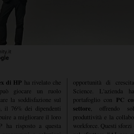
ex di HP
ha rivelato che
opportunità di crescit
uò giocare un ruolo
Science. L'azienda 
PC co
are la soddisfazione sul
portafoglio con
settore
o, il 76% dei dipendenti
, offrendo so
buire a migliorare il loro
produttività e la collab
P ha risposto a questa
workforce. Questi sforzi