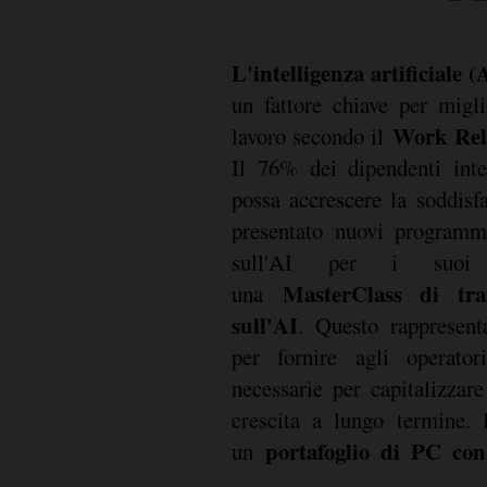
L'intelligenza artificiale (
un fattore chiave per migli
Work Rel
lavoro secondo il
Il 76% dei dipendenti inter
possa accrescere la soddisf
presentato nuovi programmi
sull'AI per i su
MasterClass di trai
una
sull'AI
. Questo rappresent
per fornire agli operator
necessarie per capitalizzar
crescita a lungo termine.
portafoglio di PC co
un