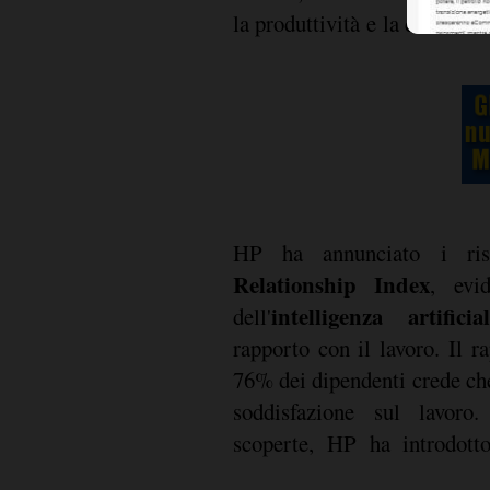
la produttività e la collabora
HP ha annunciato i ri
Relationship Index
, evi
intelligenza artificia
dell'
rapporto con il lavoro. Il r
76% dei dipendenti crede che
soddisfazione sul lavoro
scoperte, HP ha introdotto