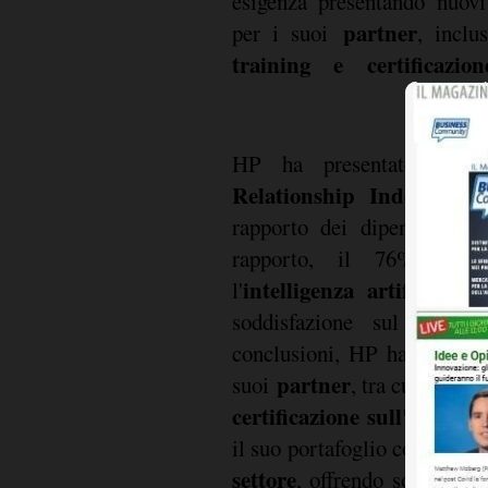
esigenza presentando nuov
partner
per i suoi
, incl
training e certificazio
HP ha presentato i ri
Relationship Index
, uno
rapporto dei dipendenti co
rapporto, il 76% dei 
intelligenza artificiale
l'
po
soddisfazione sul lavoro
conclusioni, HP ha introdot
partner
Ma
suoi
, tra cui una
certificazione sull'AI
. L'a
PC co
il suo portafoglio con
settore
, offrendo soluzioni 