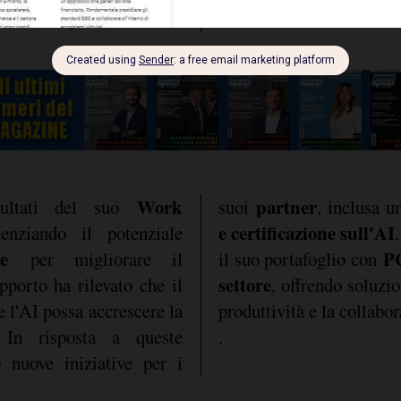
zione sul posto di lavoro.
Work
partner
sultati del suo
suoi
, inclusa 
e certificazione sull'AI
denziando il potenziale
le
PC
per migliorare il
il suo portafoglio con
settore
apporto ha rilevato che il
, offrendo soluzi
 l'AI possa accrescere la
produttività e la collabo
. In risposta a queste
.
 nuove iniziative per i