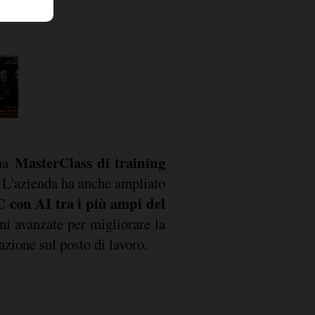
MasterClass di training
una
. L'azienda ha anche ampliato
 con AI tra i più ampi del
oni avanzate per migliorare la
razione sul posto di lavoro.