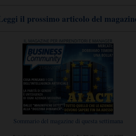
Leggi il prossimo articolo del magazin
Sommario del magazine di questa settimana
BusinessCommunity.it - Supplemento a G.C. e t. - Reg. Trib. Milano n. 431 del 19/7/97