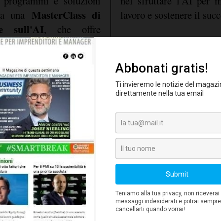
i programmi e soluzioni
nel sfruttare l'AI per m
MasterClass di
usa una
lavoro e sostenere il succ
ne sull'AI
, che offre
Work
sultati del suo
Questi sforzi testimo
 studio che esamina il
promuovere l'adozione 
n il lavoro. Secondo il
successo dei suoi partner
dipendenti crede che
ssa aumentare la loro
. In risposta a queste
to nuove iniziative per i
sterClass di training e
zienda ha anche ampliato
n AI tra i più ampi del
innovative per migliorare