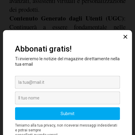
avanzati, assistenti virtuali e personalizzazione
dei prodotti.
Contenuto Generato dagli Utenti (UGC)
:
Continuerà a essere fondamentale nelle
strategie di marketing. Coinvolgendo
attivamente gli utenti nella comunicazione, il
contenuto generato dagli utenti si rivela più
coinvolgente, interessante ed affidabile rispetto
a contenuti sponsorizzati.
Economia del Contenuto (Content
Economy)
: Meta introduce versioni senza
pubblicità di Instagram e Facebook, spostando
l'attenzione verso contenuti di alta qualità.
Questo cambierà il panorama dei social media,