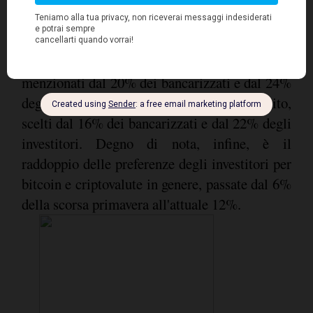
obbligazioni
le
, indicate dal 16% dei
bancarizzati e dal 26% degli investitori (in
forte crescita rispetto al 20% di sei mesi fa).
Seguono le polizze vita e i fondi pensione,
menzionati dal 20% dei bancarizzati e dal 24%
degli investitori, e i certificati di deposito,
scelti dal 16% dei bancarizzati e dal 22% degli
investitori. Degno di nota, infine, è il
raddoppio delle preferenze degli investitori per
bitcoin e criptovalute in genere, passate dal 6%
della scorsa primavera all'attuale 12%.