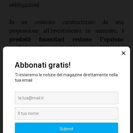
obbligazioni
In un contesto caratterizzato da una
i
propensione all'investimento in aumento,
prodotti finanziari restano l'opzione
preferita
: li sceglierebbero il 52% dei
bancarizzati e il 73% degli investitori, contro il
53% e il 71% della primavera 2023. In crescita
le preferenze per gli immobili, prediletti dal
35% dei bancarizzati (in primavera il 33%) e
dal 34% degli investitori (erano il 32%). Per la
liquidità opta il 23% dei bancarizzati e il 21%
degli investitori, mentre a marzo il dato era
rispettivamente del 23% e del 22%. Fra i
prodotti finanziari, raccolgono grande interesse