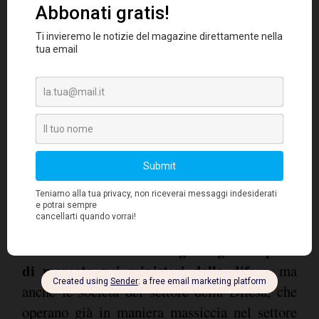
individuare le fughe di metano o valutare la
CO2 assorbita dalle foreste del pianeta.
La comunicazione satellitare, l'osservazione
della Terra e altre capacità sviluppate dalle
società spaziali sono oggi richieste dagli Stati,
La
che aumentano il budget per la difesa.
spesa pubblica diventa in tal modo un
vettore di crescita aggiuntivo in questo
universo, i cui primi beneficiari saranno le
società commerciali che guadagnano quote
di mercato nei ministeri della difesa
, ma
anche le società del settore della Difesa, che
operano già in maniera massiccia nel settore