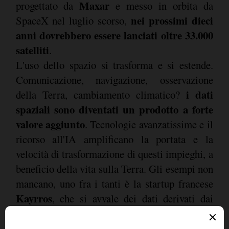
Maxar
progettato da
e messo in orbita da
nei prossimi dieci
SpaceX nel luglio scorso,
anni dovrebbero essere lanciati oltre 33.000
satelliti
.
L'uso dello spazio si trasforma e si estende.
Comunicazione, navigazione, osservazione
i dati
della Terra, cambiamento climatico?
spaziali sono diventati un prodotto a forte
valore aggiunto
. Tecnologie avanzatissime e il
ricorso all'IA amplificano la portata e la
velocità di trasformazione di questi impieghi, a
beneficio della vita sulla Terra. Gli esempi non
mancano, uno fra i tanti è la startup francese
Kayrros
, che si avvale dei dati derivati dai
satelliti di osservazione della Terra nell'ambito
del programma europeo Copernicus per