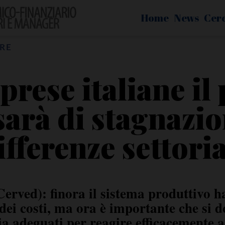
Home
News
Cer
RE
prese italiane i
arà di stagnazio
ifferenze settoria
rved): finora il sistema produttivo h
ei costi, ma ora è importante che si d
ia adeguati per reagire efficacemente a