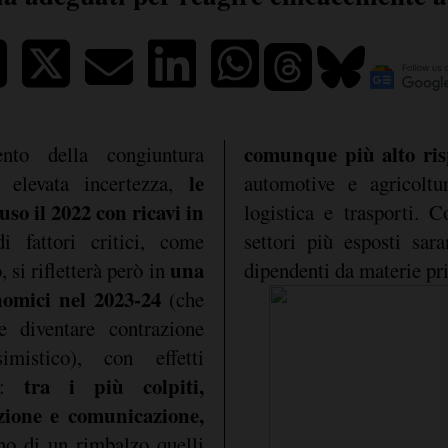
comunque più alto ris
nto della congiuntura
le
 elevata incertezza,
automotive e agricolt
so il 2022 con ricavi in
logistica e trasporti. 
i fattori critici, come
settori più esposti sar
una
 si rifletterà però in
dipendenti da materie pr
nomici nel 2023-24
(che
e diventare contrazione
mistico), con effetti
tra i più colpiti,
ri:
zione e comunicazione,
no di un rimbalzo quelli