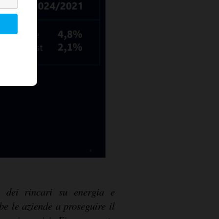
a dei rincari su energia e
e le aziende a proseguire il