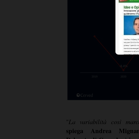
"
La variabilità così marc
spiega Andrea Mignane