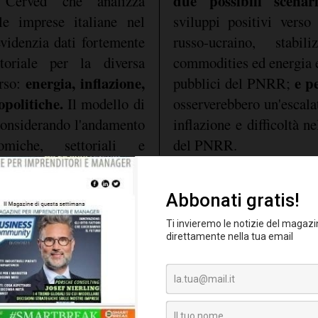
due possibili scena
Cerved che analizza
lle imprese italiane nel
sviluppi positivi verso 
evidenzia dati fortemente
russo-ucraino, stabi
ttoriale per la diversa
commodities ed energia e 
energia, inflazione,
e p
orso:
pubblici del PNRR;
opolitiche.
Il modello di
osserverebbero un'escalat
 considerando l'andamento
inflazione e difficoltà n
omiche, settoriali e
del PNRR.