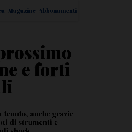
ca
Magazine
Abbonamenti
l prossimo
ne e forti
li
a tenuto, anche grazie
oti di strumenti e
gli shock