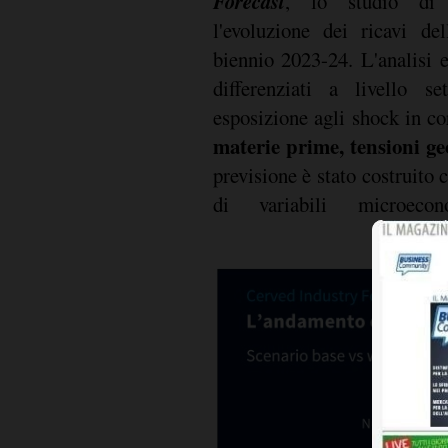
Forecast
, lo studio di 
l'evoluzione dei ricavi de
biennio 2023-24. L'analisi 
differenziati a livello se
esposizione agli shock in c
materie prime, tensioni ge
previsione è stato costruito
di variabili microecon