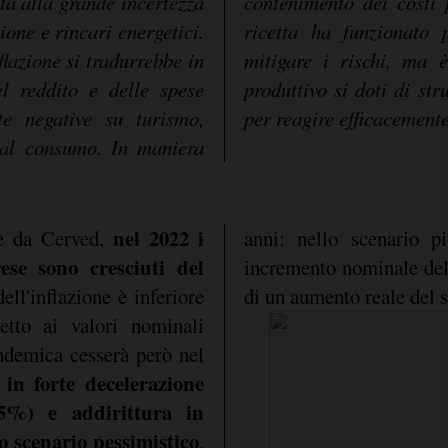
ta alla grande incertezza
nto dei costi per i servizi. Finora questa
zione e rincari energetici.
 far quadrare i conti e
flazione si tradurrebbe in
portante che il sistema
l reddito e delle spese
nti e tecnologia adeguati
te negative su turismo,
per reagire efficacemente
i al consumo. In maniera
nel 2022 i
te da Cerved,
anni: nello scenario p
rese sono cresciuti del
incremento nominale del 
ell'inflazione è inferiore
di un aumento reale del s
etto ai valori nominali
ndemica cesserà però nel
i in forte decelerazione
,5%) e addirittura in
o scenario pessimistico
,