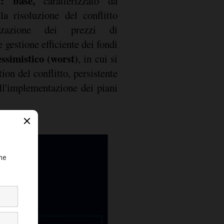
ri: base,
caratterizzato da
la risoluzione del conflitto
lizzazione dei prezzi di
gestione efficiente dei fondi
essimistico (worst)
, in cui si
ion del conflitto, persistente
ell'implementazione dei piani