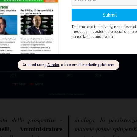
ata delle prospettive
-
analoga, la persistenz
lli, Amministratore
materie prime spingerebb