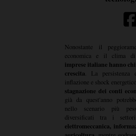
Nonostante il peggiorame
economica e il clima di
imprese italiane hanno chiu
crescita
. La persistenza d
inflazione e shock energetico,
stagnazione dei conti eco
già da quest'anno potrebb
nello scenario più pessi
diversificati tra i setto
elettromeccanica, informa
agricoltura
, mentre godran