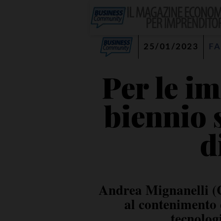
25/01/2023
FA
Per le im
biennio s
d
Andrea Mignanelli (Ce
al contenimento d
tecnolog