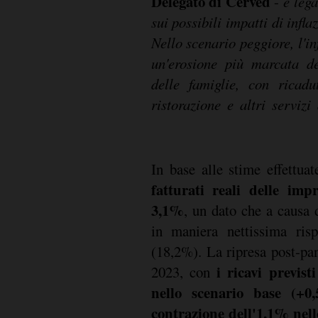
Delegato di Cerved
-
è lega
contenime
sui possibili impatti di infla
ricetta ha funzionato per
Nello scenario peggiore, l'in
mitigare i rischi, ma è im
un'erosione più marcata de
produttivo si doti di strume
delle famiglie, con ricadu
ristorazione e altri serviz
In base alle stime effettua
fatturati reali delle imp
3,1%
, un dato che a causa d
in maniera nettissima risp
(18,2%). La ripresa post-pa
i ricavi previst
2023, con
nello scenario base (+0
contrazione dell'1,1% nell