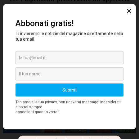
più personale in una serie di aree
.