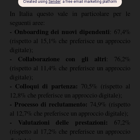
In Italia questo vale in particolare per le
seguenti aree:
- Onboarding dei nuovi dipendenti
: 67,4%
(rispetto al 15,1% che preferisce un approccio
digitale);
- Collaborazione con gli altri
: 76,2%
(rispetto al 11,4% che preferisce un approccio
digitale);
- Colloqui di partenza:
70,5% (rispetto al
12,8% che preferisce un approccio digitale);
- Processo di reclutamento:
74,9% (rispetto
al 12,7% che preferisce un approccio digitale);
- Valutazioni delle prestazioni:
67,2%
(rispetto al 17,2% che preferisce un approccio