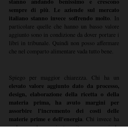
stanno andando benissimo e crescono
sempre di più
Le aziende sul mercato
.
italiano stanno invece soffrendo molto
. In
particolare quelle che hanno un basso valore
aggiunto sono in condizione da dover portare i
libri in tribunale. Quindi non posso affermare
che nel comparto alimentare vada tutto bene.
Spiego per maggior chiarezza. Chi ha un
elevato valore aggiunto dato da processo,
design, elaborazione della ricetta o della
materia prima, ha avuto margini per
assorbire l'incremento dei costi delle
materie prime e dell'energia
. Chi invece ha
un basso valore aggiunto - cito per esempio la