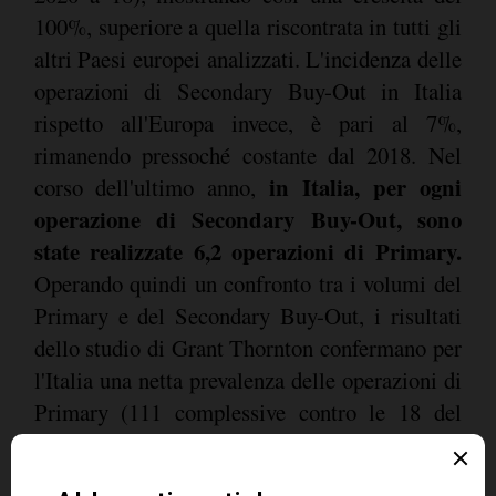
100%, superiore a quella riscontrata in tutti gli
altri Paesi europei analizzati. L'incidenza delle
operazioni di Secondary Buy-Out in Italia
rispetto all'Europa invece, è pari al 7%,
rimanendo pressoché costante dal 2018. Nel
in Italia, per ogni
corso dell'ultimo anno,
operazione di Secondary Buy-Out, sono
state realizzate 6,2 operazioni di Primary.
Operando quindi un confronto tra i volumi del
Primary e del Secondary Buy-Out, i risultati
dello studio di Grant Thornton confermano per
l'Italia una netta prevalenza delle operazioni di
Primary (111 complessive contro le 18 del
Secondary) che, rispetto al totale delle
operazioni realizzate nel mercato domestico,