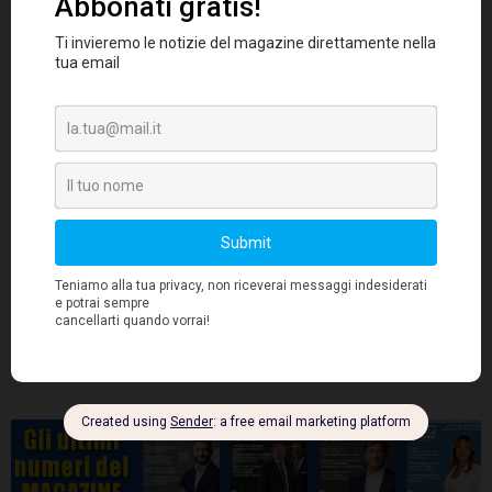
mantengono infatti una posizione
predominante, pari all'86%, contro il 14%
delle operazioni Secondary.