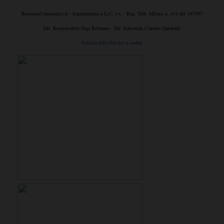
BusinessCommunity.it - Supplemento a G.C. e t. - Reg. Trib. Milano n. 431 del 19/7/97
Dir. Responsabile Gigi Beltrame - Dir. Editoriale Claudio Gandolfo
Politica della Privacy e cookie