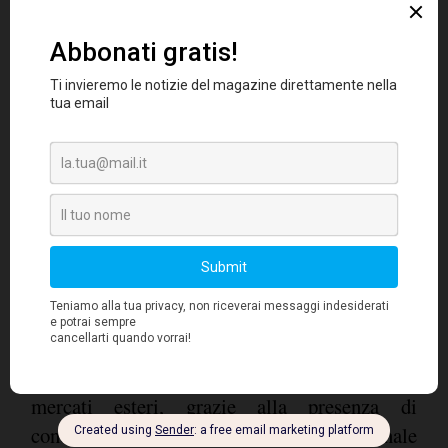
Germania
+324,9 milioni rispettivamente).
(bene soprattutto Agro-alimentare ed
Cina
Elettrodomestici),
(in evidenza Beni di
consumo della moda, Meccanica e Agro-
Stati Uniti
alimentare),
(trainanti
Irlanda
Agroalimentare e Mobili) e
(spinta
dall'apertura di un'unità logistica a Dublino da
parte del principale operatore del distretto
sono i mercati in cui
orafo di Valenza)
l'export dei distretti ha registrato la
crescita maggiore in valore
.
Nei prossimi mesi l'export distrettuale è atteso
mantenere un buon ritmo di crescita sui
mercati esteri, grazie alla presenza di
condizioni di domanda internazionale