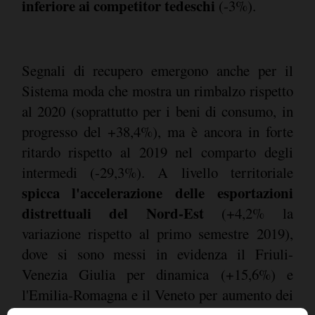
inferiore ai competitor tedeschi
(-3%).
Segnali di recupero emergono anche per il
Sistema moda che mostra un rimbalzo rispetto
al 2020 (soprattutto per i beni di consumo, in
progresso del +38,4%), ma è ancora in forte
ritardo rispetto al 2019 nel comparto degli
intermedi (-29,3%). A livello territoriale
spicca l'accelerazione delle esportazioni
distrettuali del Nord-Est
(+4,2% la
variazione rispetto al primo semestre 2019),
dove si sono messi in evidenza il Friuli-
Venezia Giulia per dinamica (+15,6%) e
l'Emilia-Romagna e il Veneto per aumento dei
valori esportati (+443,7 milioni di euro e