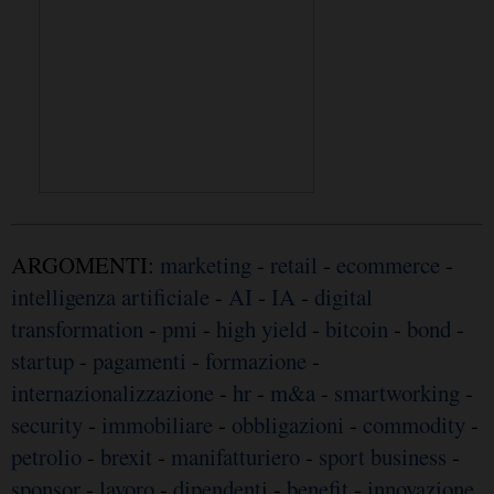
ARGOMENTI:
marketing
-
retail
-
ecommerce
-
intelligenza artificiale
-
AI
-
IA
-
digital
transformation
-
pmi
-
high yield
-
bitcoin
-
bond
-
startup
-
pagamenti
-
formazione
-
internazionalizzazione
-
hr
-
m&a
-
smartworking
-
security
-
immobiliare
-
obbligazioni
-
commodity
-
petrolio
-
brexit
-
manifatturiero
-
sport business
-
sponsor
-
lavoro
-
dipendenti
-
benefit
-
innovazione