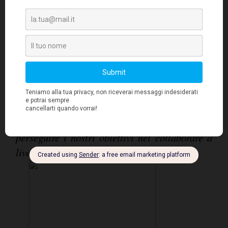
supportare i marchi italiani che esportano. Tra
queste sicuramente è importante citare
l'Alibaba Entrepreneur Masterclass, che ha
avuto l'obiettivo di coinvolgere più di 200
Imprenditori, italiani e spagnoli, per sei
settimane formandoli sulle logiche della
trasformazione digitale che sta avvenendo in
Cina e su come possono sfruttare questi trend
per il loro business. Continueremo a
perseguire i nostri obiettivi nel collaborare a
livello locale per un successo globale
".