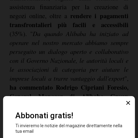
assistenza finanziaria per la creazione di
rendere i pagamenti
negozi online, oltre a
transfrontalieri più facili e accessibili
(35%). "
Da quando Alibaba ha iniziato ad
operare nel nostro mercato abbiamo sempre
perseguito un dialogo aperto e collaborativo
con il Governo Nazionale, le autorità locali e
le associazioni di categoria per aiutare le
imprese locali a trarre vantaggio dall'export
",
ha commentato Rodrigo Cipriani Foresio,
General Manager di Alibaba Group
Southern Europe (nella foto)
. "
Ci poniamo
come facilitatori tra enti e aziende tramite
accordi strategici come quello siglato con ICE
e creiamo iniziative significative per