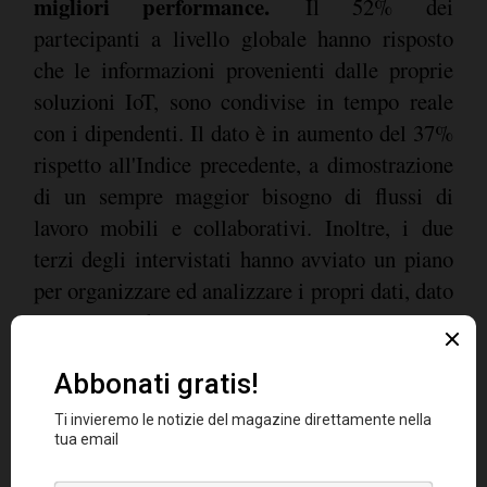
migliori performance.
Il 52% dei
partecipanti a livello globale hanno risposto
che le informazioni provenienti dalle proprie
soluzioni IoT, sono condivise in tempo reale
con i dipendenti. Il dato è in aumento del 37%
rispetto all'Indice precedente, a dimostrazione
di un sempre maggior bisogno di flussi di
lavoro mobili e collaborativi. Inoltre, i due
terzi degli intervistati hanno avviato un piano
per organizzare ed analizzare i propri dati, dato
in aumento del 10%. Gli elementi più rilevanti
all'interno dei piani di data management delle
imprese sono risultati essere quelli di real-time
analytics (66%) e quelli per la security (63%).
Nella Regione EMEA, invece, Il 47% degli
intervistati ha affermato che le informazioni