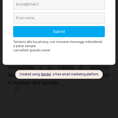
provenienti dalle proprie soluzioni IoT vengono
condivise con i dipendenti in tempo reale o
quasi, un dato che è cresciuto di 19 punti
percentuali rispetto allo scorso anno. In
particolare, le organizzazioni EMEA stanno
offrendo dati utili ai loro dipendenti delle
prime linee, come afferma il 27% degli
intervistati. Questo riflette la necessità di
innovazione e la volontà di utilizzare
tecnologie e dati in tempo reale per migliorare
il business dell'azienda.