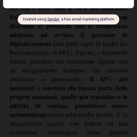
ben il 70% dei lavoratori
Ma non è tutto:
italiani pensa che la sua azienda non
disponga di personale con le competenze
adeguate ad avviare il percorso di
digitalizzazione
(due punti sopra la media dei
Paesi analizzati, al 68%). Eppure, i dipendenti
italiani guardano alla rivoluzione digitale con
un atteggiamento ambiguo, che mescola
Il 43% dei
ottimismo e apprensione.
lavoratori è convinto che buona parte delle
proprie mansioni, quelle più ripetitive o le
attività di routine, potrebbero essere
automatizzate
(circa nella media globale. E la
maggioranza guarda con fiducia ad una
rivoluzione tecnologica nelle proprie