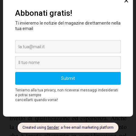
I dati italiani superano la media rilevata
negli altri Paesi
, confermando così la tipica
struttura del tessuto economico italiano.
Questa scelta è motivata, nel 43% dei casi, dal
maggiore impegno che i membri della
famiglia metterebbero nel portare l'azienda
al successo
e, nel 40%, da un più elevato
livello di qualificazione ed esperienza. Anche
la motivazione personale è un altro elemento
che è tenuto altamente in considerazione nel