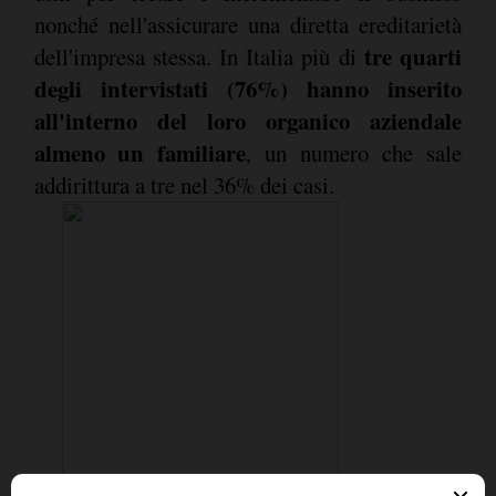
nonché nell'assicurare una diretta ereditarietà
tre quarti
dell'impresa stessa. In Italia più di
degli intervistati (76%) hanno inserito
all'interno del loro organico aziendale
almeno un familiare
, un numero che sale
addirittura a tre nel 36% dei casi.