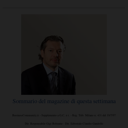
Sommario del magazine di questa settimana
BusinessCommunity.it - Supplemento a G.C. e t. - Reg. Trib. Milano n. 431 del 19/7/97
Dir. Responsabile Gigi Beltrame - Dir. Editoriale Claudio Gandolfo