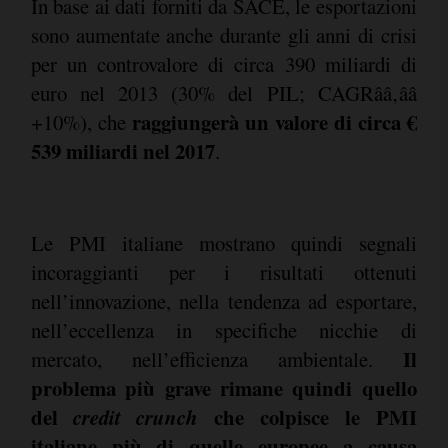
In base ai dati forniti da SACE, le esportazioni
sono aumentate anche durante gli anni di crisi
per un controvalore di circa 390 miliardi di
euro nel 2013 (30% del PIL; CAGRââ‚ââ
raggiungerà un valore di circa €
+10%), che
539 miliardi nel 2017
.
Le PMI italiane mostrano quindi segnali
incoraggianti per i risultati ottenuti
nell’innovazione, nella tendenza ad esportare,
nell’eccellenza in specifiche nicchie di
Il
mercato, nell’efficienza ambientale.
problema più grave rimane quindi quello
del
credit crunch
che colpisce le PMI
italiane più di quelle europee a causa