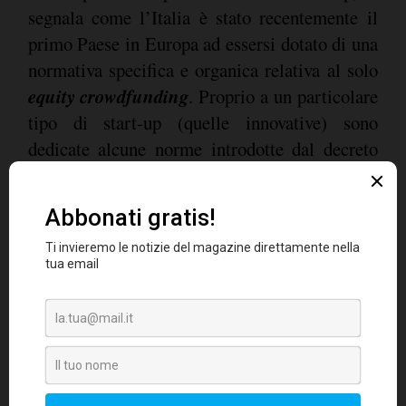
segnala come l’Italia è stato recentemente il
primo Paese in Europa ad essersi dotato di una
normativa specifica e organica relativa al solo
equity crowdfunding
. Proprio a un particolare
tipo di start-up (quelle innovative) sono
dedicate alcune norme introdotte dal decreto
“crescita bis” (lo stesso decreto che ha regolato
i mini bond). Le start-up innovative sono
piccole società di capitali (Spa, Srl o
cooperative), da poco operative, impegnate in
settori innovativi e tecnologici o a vocazione
sociale.