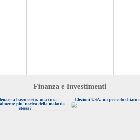
Finanza e Investimenti
Una ricerca sulle aziende come spunto per comprendere
come l'utilizzo di certe tecnologie aumenta i ricavi delle
aziende
denaro a basso costo: una cura
Elezioni USA: un pericolo chiaro e
almente piu' nociva della malattia
stessa?