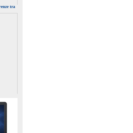
renze tra
rategia
 di Algeri.
gli effetti di
 in luce cosa
 PMI in
chi