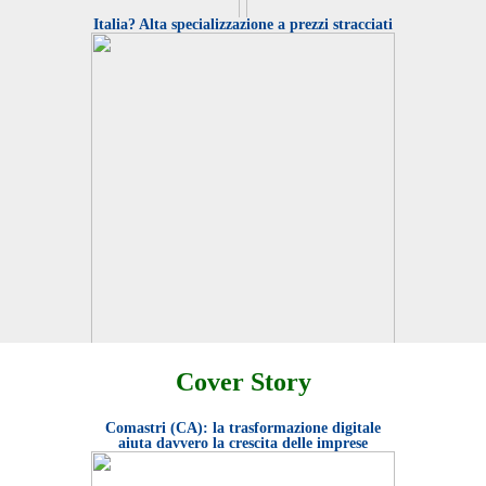
Italia? Alta specializzazione a prezzi stracciati
 mondiale Aippi di Milano ha fatto emergere
Avv. Rugge: un'attenta attività di analisi del mer
ide: l'apertura della Cina e la gestione
scouting delle opportunità nonché una puntuale 
ella Gran Bretagna dalla UE. Giudizi positivi sul
legale e fiscale diventano la chiave per ogni iniz
imprenditoriale che voglia candidarsi al success
Cover Story
Così ci descrive la brochure Invest in Italy del Ministero
dello Sviluppo Economico. Conviene investire da noi:
costiamo meno, siamo competenti e, dopo il Jobs act,
facilmente licenziabili
Comastri (CA): la trasformazione digitale
aiuta davvero la crescita delle imprese