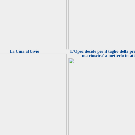
La Cina al bivio
L'Opec decide per il taglio della pr
ma riuscira' a metterlo in at
de Vries (Kempen CM): poiché l'incertezza fa a
volatilità, i mercati azionari registreranno forti 
ribasso. E potrebbero beneficiarne i mercati dei 
umbia Threadneedle): gli stimoli monetari, in
il programma di acquisto di obbligazioni della
 fattore di distorsione dei mercati globali