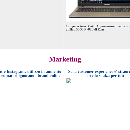
Computer Asus X540SA, processore Intel, scon
pollici, 500GB, 4GB di Ram
Marketing
 Bank): cresce la percentuale di coloro che
i prezzi delle case saliranno nel prossimo anno,
sta sotto la media europea. Circa tre italiani su
fatica a gestire i pagamenti del mutuo
t e Instagram: utilizzo in aumento
Se la customer experience e' straord
nsumatori ignorano i brand online
livello si alza per tutti