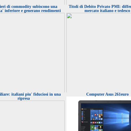
ieri di commodity subiscono una
Titoli di Debito Privato PMI: diffe
ita' inferiore e generano rendimenti
mercato italiano e tedesco
rd Life Inv.): con una accelerazione delle
escita del Paese si manterrebbe tra il 4 e 5% per
Hansen (Saxo Bank): l'Arabia Saudita ritira la st
ecennio. In caso contrario potrebbe attestarsi al
"pump-and-dump" dopo aver accettato l'accordo
Nigeria, Libia e Iran dovrebbero essere esclusi e 
questa manovra si vedranno da gennaio 2017
iare: italiani piu' fiduciosi in una
Computer Asus 261euro
ripresa
i WisdomTree rivela che offrono agli investitori
Un'analisi di Anthilia Financial Consulting mette
 attraverso il quale decorrelare i portafogli,
ha scatenato l'ondata di default tra i bond delle
 e ridurre la volatilità complessiva
Germania e perché in Italia si corrono meno ris