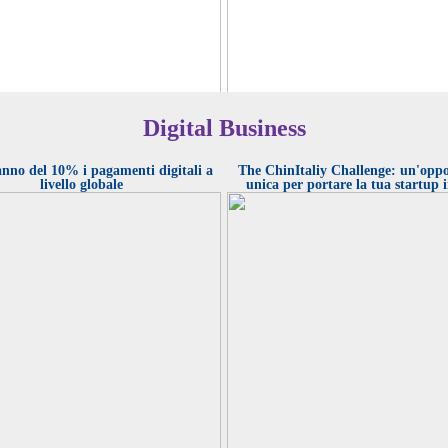
Digital Business
ar TNS): il 26% a livello globale dichiara di
De Caro (Interactive Intelligence): occorre valu
st o le pubblicità sui social (il 33% in Europa, il
oggettivamente l'abilità della propria azienda di 
)
rapidamente alle aspettative del cliente in conti
nno del 10% i pagamenti digitali a
evoluzione in questa era ultra connessa
The ChinItaliy Challenge: un'oppo
livello globale
unica per portare la tua startup 