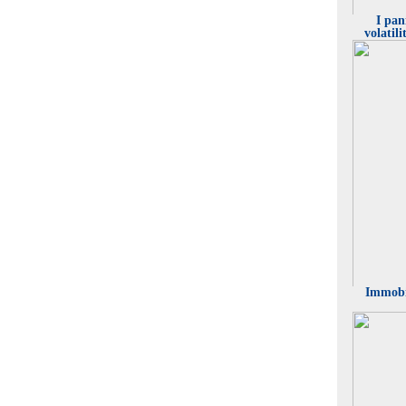
I pan
volatil
Wolf (Standa
riforme la cr
il prossimo d
2%
Immobil
Un'analisi d
uno strumento
diversificare