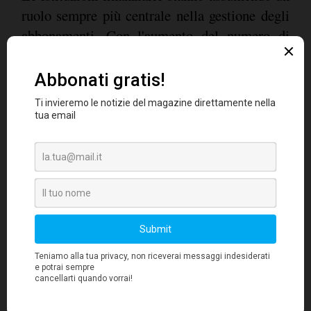
ruolo sempre più centrale nella gestione degli
abbonamenti. Con l'aumento del numero di
servizi sottoscritti, gli italiani cercano un
maggiore controllo sui pagamenti ricorrenti,
affidandosi sempre più alle proprie banche. Il
72% degli intervistati desidererebbe una
piattaforma unificata per monitorare e gestire
tutti gli abbonamenti e i pagamenti ricorrenti.
Questa esigenza è trasversale a tutte le
Gen Z
generazioni, con l'83% della
, il 77% dei
Millennials
Gen X
, il 70% della
e il 59% dei
Boomers
che esprimono questo desiderio. È
significativo notare che il 61% si fida
maggiormente della propria app bancaria
rispetto alle piattaforme di abbonamento o agli