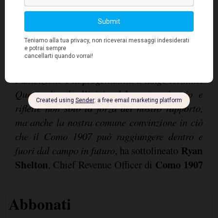
Siamo orgogliosi di continuare la nostra
partnership con Neuberger, una società che
condivide il nostro impegno per l’eccellenza,
l’ambizione e la progettualità a lungo termine.
Questo è solo l’inizio del nostro viaggio e
riflette non solo la forza del nostro rapporto,
ma anche la nostra comune convinzione in ciò
che il Como 1907 può raggiungere dentro e
Ryan
fuori dal campo in futuro
, ha sottolineato
Shelton
Como 1907
, Chief Revenue Officer di