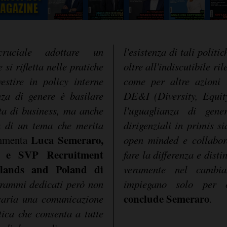
ruciale adottare un
l'esistenza di tali politi
si rifletta nelle pratiche
oltre all'indiscutibile ri
vestire in policy interne
come per altre azioni 
za di genere è basilare
DE&I (Diversity, Equit
ta di business, ma anche
l'uguaglianza di gen
ta di un tema che merita
dirigenziali in primis s
Luca Semeraro,
mmenta
open minded e collabora
ly e SVP Recruitment
fare la differenza e dist
rlands and Poland di
veramente nel cambi
grammi dedicati però non
impiegano solo per obi
conclude Semeraro
ssaria una comunicazione
.
tica che consenta a tutte