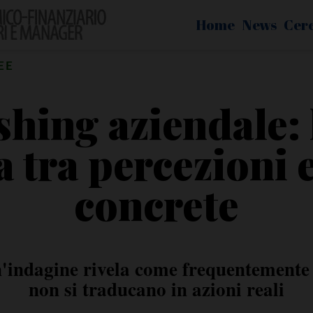
Home
News
Cer
EE
hing aziendale: l
a tra percezioni 
concrete
ndagine rivela come frequentemente l
non si traducano in azioni reali