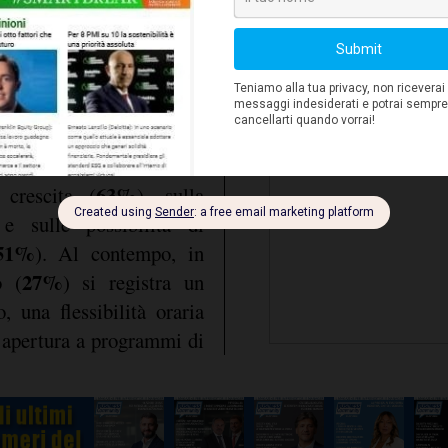
29%
gato favorisce l'empatia
dalle donne (
contro
contribuisce a ridurre il
più attente a benefi
0%
). Nonostante questa
conciliare carriera e vita
lacune significative. Le
lle aziende per favorire
 di vertice si concentrano
63%
 crescita (
), sulla
 e sulle possibilità di
51%
). Al contempo, in
27%
o (
) si registra un
, una flessibilità oraria
a apertura a programmi di