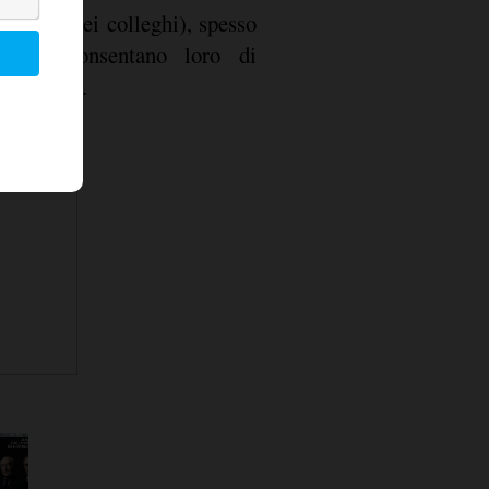
11%
 l'
dei colleghi), spesso
ci che consentano loro di
 familiare.