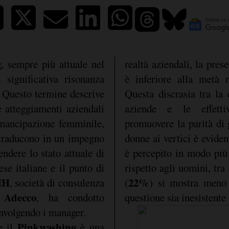
g
, sempre più attuale nel
realtà aziendali, la pre
a significativa risonanza
è inferiore alla metà r
 Questo termine descrive
Questa discrasia tra la
e atteggiamenti aziendali
aziende e le effetti
emancipazione femminile,
promuovere la parità di 
 traducono in un impegno
donne ai vertici è eviden
endere lo stato attuale di
è percepito in modo più
se italiane e il punto di
rispetto agli uomini, tra
HH
22%
, società di consulenza
(
) si mostra meno 
 Adecco
, ha condotto
questione sia inesistente 
involgendo i manager.
Pinkwashing
e il
è una