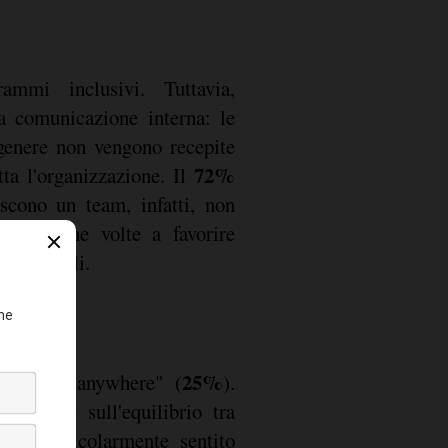
72%
ta l'organizzazione. Il
scono un team, infatti, non
i politiche volte a favorire
oli apicali.
25%
k from anywhere" (
).
e incide sull'equilibrio tra
a, è particolarmente sentito