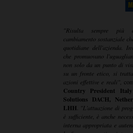
"Risulta sempre più c
cambiamento sostanziale che 
quotidiane dell'azienda. In
che promuovano l'uguaglian
non solo da un punto di vis
su un fronte etico, si trat
azioni effettive e reali
",
co
Country President Ita
Solutions DACH, Nethe
LHH
.
"L'attuazione di pro
è sufficiente, è anche nece
interna appropriata e auten