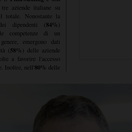
 tre aziende italiane su
 totale. Nonostante la
84%
dei dipendenti (
)
alle competenze di un
genere, emergono dati
58%
età (
) delle aziende
lte a favorire l'accesso
80%
. Inoltre, nell'
delle