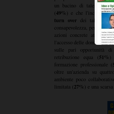
un bacino di talenti varie
49%
(
) e che l'inclusività 
turn over
4
dei talenti (
consapevolezza, permangono 
azioni concrete attuate da
l'accesso delle donne a ruoli
sulle pari opportunità di
51%
retribuzione equa (
)
formazione professionale (
oltre un'azienda su quattr
ambiente poco collaborativo
27%
limitata (
) e una scars