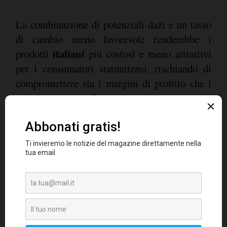
La combinazione di potenziali dazi e un tasso
di cambio meno favorevole renderebbe i
italiani
prodotti
più costosi e meno attrattivi
per i consumatori statunitensi, rischiando di
compromettere sia i margini di profitto che i
volumi esportati. Per valutare la reazione del
Nomisma
pubblico,
ha condotto un sondaggio
2.000
su
cittadini americani. I risultati
85%
indicano che l'
degli intervistati è a
50%
conoscenza dell'esistenza dei dazi, e il
prevede un impatto negativo sui propri
acquisti. Di fronte a un ipotetico aumento del
20%
prezzo del
causato dai dazi, la
maggioranza dei consumatori ha dichiarato che