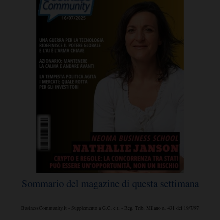
Sommario del magazine di questa settimana
BusinessCommunity.it - Supplemento a G.C. e t. - Reg. Trib. Milano n. 431 del 19/7/97