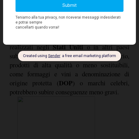
italiani
continuerebbe ad acquistare prodotti
.
Tuttavia, una percentuale significativa,
30%
40%
compresa tra il
e il
, ridurrebbe i
propri acquisti. Si prevede che le produzioni
italiane
più facilmente sostituibili con beni
Stati Uniti
realizzati negli
o in altri paesi
subirebbero l'impatto maggiore. Al contrario,
prodotti di alta qualità o meno sostituibili,
come formaggi e vini a denominazione di
DOP
origine protetta (
) o marchi celebri,
potrebbero subire conseguenze meno gravi.