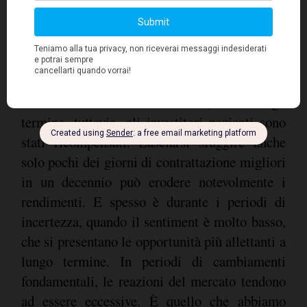
Lezione 3: mantenere la rotta
La volatilità fa parte del viaggio.
Storicamente, nel settore tecnologico vi è una
10%
correzione annuale del
; nel lungo
termine, tuttavia, gli investitori pazienti sono
stati ricompensati. Lasciarsi sfuggire anche
solo pochi dei giorni di contrattazione migliori
in un decennio può erodere notevolmente i
rendimenti. E spesso è durante i periodi di
incertezza, quando il sentiment è molto basso,
che si presentano le opportunità più allettanti a
lungo termine. In periodi di cambiamenti
fondamentali, le reazioni del mercato tendono
ad essere eccessive. È quello che abbiamo