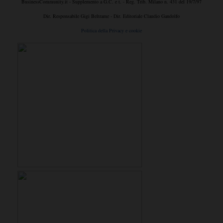
BusinessCommunity.it - Supplemento a G.C. e t. - Reg. Trib. Milano n. 431 del 19/7/97
Dir. Responsabile Gigi Beltrame - Dir. Editoriale Claudio Gandolfo
Politica della Privacy e cookie