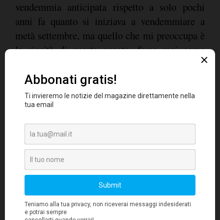
vendemmia anticipata rispetto a solo pochi
anni fa quanto si iniziava a vendemmiare a
metà settembre, ma quello che mi preoccupa è
la siccità di questa annata; forse mai come
prima, il problema è la mancanza d'acqua e
forse anche la prospettiva. Spero che non
diventi la regola altrimenti dovremo rivedere
molti aspetti se vogliamo fare ancora
viticoltura di qualità alle nostre latitudini.