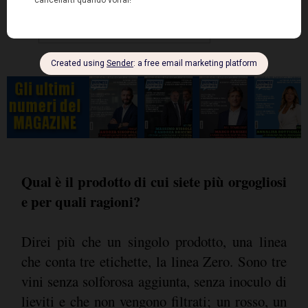
Qual è il prodotto di cui siete più orgogliosi
e per quali ragioni?
Direi più che un singolo prodotto, una linea
che conta tre etichette, la linea Zero. Sono tre
vini senza solforosa aggiunta, senza inoculo di
lieviti e che non vengono filtrati; un rosso, un