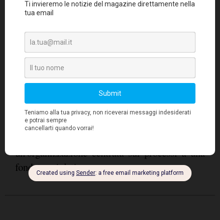
strumenti di visualizzazione decentralizzati,
alla responsabilizzazione dell'intera workforce
Andrea
sulla proprietà del dato. Inoltre,
Zinno, Data Evangelist Denodo
, presenterà il
risultato del sondaggio esplorativo
"Data
Management Survey"
sulla trasformazione
Data-Driven delle aziende italiane realizzato in
IKN Italy
collaborazione con
con l'obiettivo
di tracciare cosa sia successo in questi ultimi
due anni (2022 - 2023) passando da
un'organizzazione centrata sui processi a una
fondata sui dati.