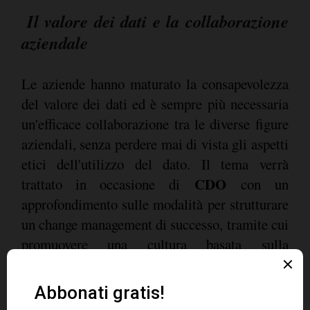
Il valore dei dati e la collaborazione
aziendale
Le aziende hanno maturato la consapevolezza
del valore dei dati ed è sempre più necessaria
un'efficace collaborazione tra le diverse figure
aziendali, senza perdere mai di vista gli aspetti
etici dell'utilizzo del dato. Il tema verrà
CDO
trattato in occasione di
con un
approfondimento sulle modalità per strutturare
un change management di successo, tramite cui
promuovere una cultura basata sulla
democratizzazione e l'accesso ai dati
distribuiti: dalle modalità di integrazione delle
piattaforme di insights-analytics, dashboard e