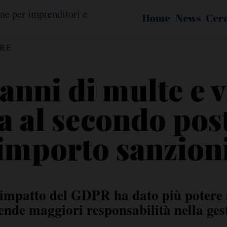
Home
News
Cer
RE
nni di multe e v
lia al secondo pos
importo sanzion
'impatto del GDPR ha dato più potere a
iende maggiori responsabilità nella gest