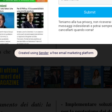
mmesse e sull'importanza
e alla normativa.
zionata, 6 multe tra
a che ha collezionato il
tamento dei dati: la
- Implementare soluzi
te
per la protezione dei da