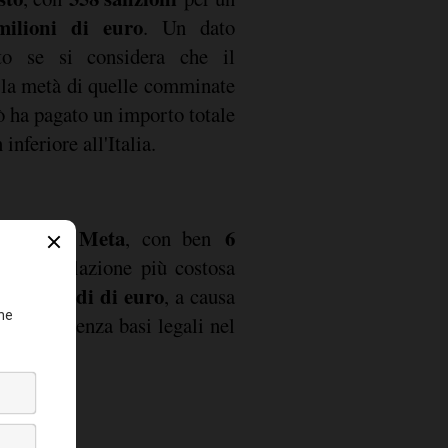
milioni di euro
. Un dato
tto se si considera che il
 la metà di quelle comminate
ò ha pagato un importo totale
inferiore all'Italia.
Meta
6
nzioni è
, con ben
e. La violazione più costosa
,2 miliardi di euro
, a causa
ersonali senza basi legali nel