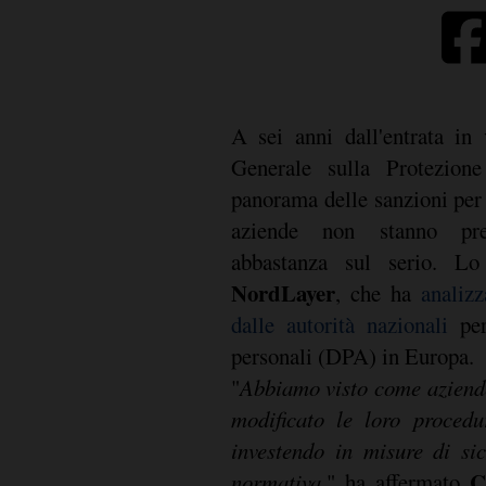
A sei anni dall'entrata in
Generale sulla Protezion
panorama delle sanzioni per 
aziende non stanno pr
abbastanza sul serio. Lo
NordLayer
, che ha
analiz
dalle autorità nazionali
per
personali (DPA) in Europa.
"
Abbiamo visto come aziende
modificato le loro procedu
investendo in misure di sic
C
normativa
," ha affermato