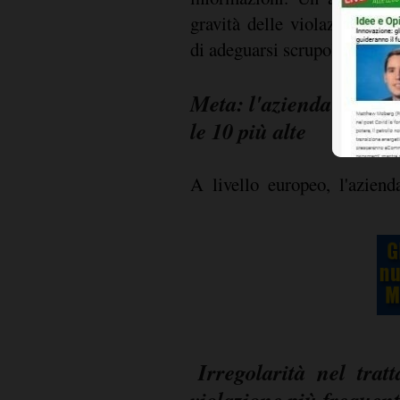
gravità delle violazioni co
di adeguarsi scrupolosament
Meta: l'azienda più san
le 10 più alte
A livello europeo, l'aziend
Irregolarità nel trat
violazione più frequen