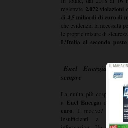
In totale, dal 2018 al 16 
2.072 violazion
registrate
4,5 miliardi di euro di 
di
che evidenzia la necessità pe
le proprie misure di sicurezz
L'Italia al secondo posto
Enel Energia: la 
sempre
La multa più cospicua in I
Enel Energia
a
nel febbr
euro
. Il motivo? Misure t
insufficienti a garanti
informazioni. Un ammontare