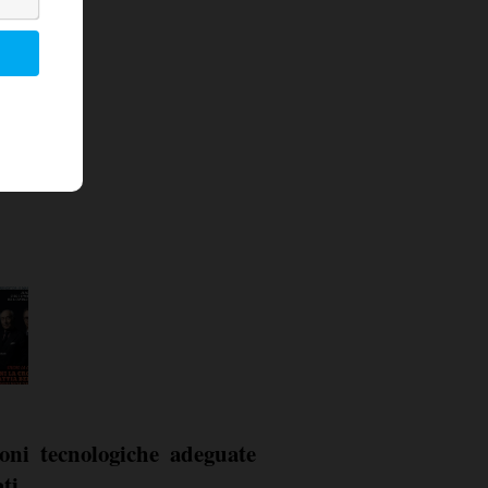
oni tecnologiche adeguate
ti