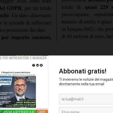
maggio 2024, sono state
quasi 229 
totale di
i del GDPR
, per un totale
preoccupante, soprattu
multe
. Un dato allarmante
numero di multe è quasi
r le aziende di rafforzare
in Spagna (842), che per
a e protezione dei dati.
di 80 milioni di euro, ben 
 per importo sanzioni,
multa più alta di
maggior numero di sa
multe
tra le 10 più alt
1
per il gruppo è stata di
del trattamento di dati p
talia è stata comminata
2023.
79 milioni di
aio 2024:
ecniche e organizzative
re la sicurezza delle
 che fa riflettere sulla