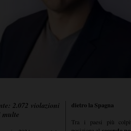
e: 2.072 violazioni
dietro la Spagna
i multe
Tra i paesi più colpit
secondo po
posiziona al