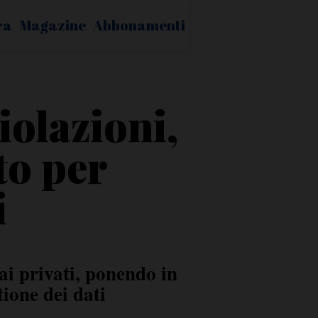
ca
Magazine
Abbonamenti
iolazioni,
to per
i
i privati, ponendo in
ione dei dati