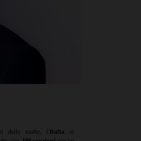
Italia
i dalle multe, l'
si
sto
358 sanzioni
, con
per un