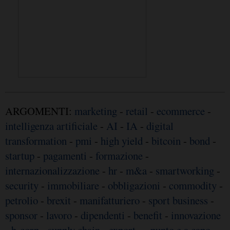
ARGOMENTI:
marketing
-
retail
-
ecommerce
-
intelligenza artificiale
-
AI
-
IA
-
digital
transformation
-
pmi
-
high yield
-
bitcoin
-
bond
-
startup
-
pagamenti
-
formazione
-
internazionalizzazione
-
hr
-
m&a
-
smartworking
-
security
-
immobiliare
-
obbligazioni
-
commodity
-
petrolio
-
brexit
-
manifatturiero
-
sport business
-
sponsor
-
lavoro
-
dipendenti
-
benefit
-
innovazione
-
b-corp
-
supply chain
-
export
-
- punto e a capo
-