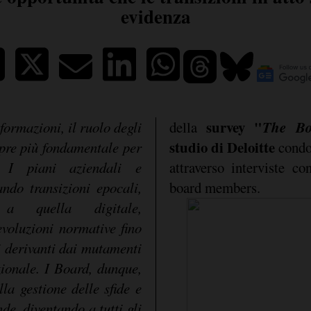
evidenza
survey "
The Bo
formazioni, il ruolo degli
della
studio di Deloitte
mpre più fondamentale per
condot
 I piani aziendali e
attraverso interviste co
ando transizioni epocali,
board members.
a quella digitale,
evoluzioni normative fino
 derivanti dai mutamenti
azionale. I Board, dunque,
la gestione delle sfide e
de, diventando a tutti gli