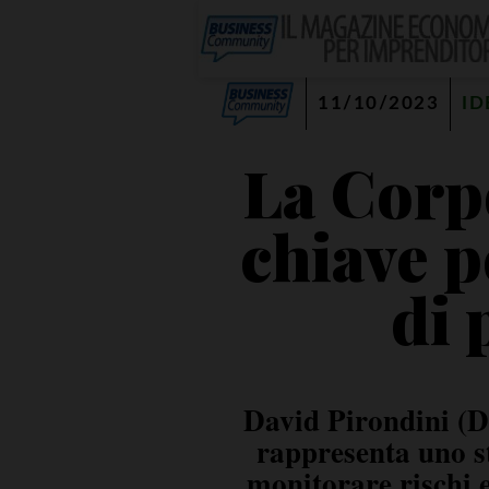
11/10/2023
ID
La Corp
chiave p
di 
David Pirondini (De
rappresenta uno st
monitorare rischi e