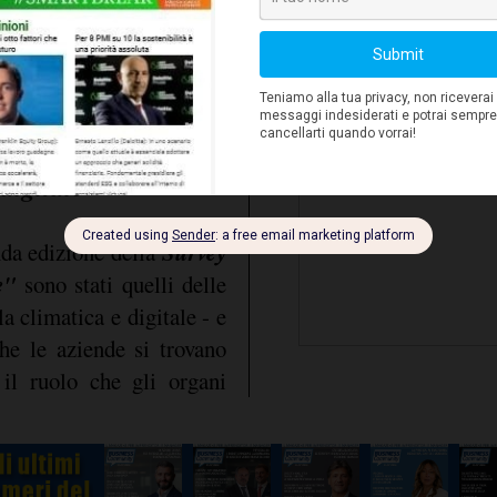
ttivi strategici, ma anche
monitorare i rischi, ma
el rischio adottata dalla
transizioni in atto stanno
nel governo della
digitale
Survey
nda edizione della
e"
sono stati quelli delle
la climatica e digitale - e
e le aziende si trovano
 il ruolo che gli organi