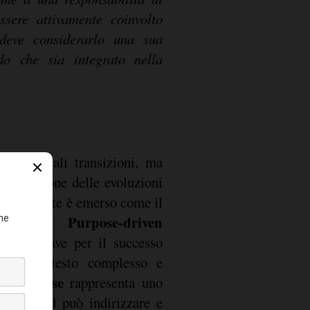
erno di tali transizioni, ma
ementazione delle evoluzioni
ste condotte è emerso come il
Purpose-driven
l modello
ttore chiave per il successo
in un contesto complesso e
Purpose
 il
rappresenta uno
i il Board può indirizzare e