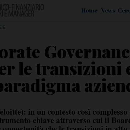
Home
News
Cer
EE
orate Governance
er le transizioni 
paradigma azien
loitte): in un contesto così complesso 
rumento chiave attraverso cui il Boar
 opportunità che le transizioni in att