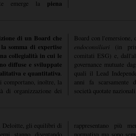
piena
itte emerge la
izione di un Board che
Board con l'emersione, 
la somma di expertise
endoconsiliari
(in pri
a collegialità in cui le
comitati ESG) e, dall'alt
no diffuse e sviluppate
governance mutuate dagl
litativa e quantitativa
.
quali il Lead Independe
i comportano, inoltre, la
anni fa scarsamente d
tà di organizzazione dei
società quotate nazionali
Deloitte, gli equilibri di
sercizi di compliance
erni stanno diventando
iù uno strumento utile,