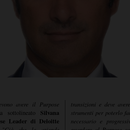
evono avere il Purpose
transizioni e deve aver
Silvana
a sottolineato
strumenti per poterlo fa
se Leader di Deloitte
necessario e progress
 "
Ciò che le aziende
guardare al Purpose come a una responsabilità di