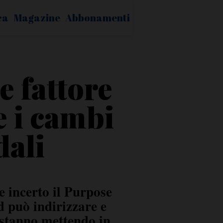
ca
Magazine
Abbonamenti
 fattore
e i cambi
dali
e incerto il Purpose
d può indirizzare e
o stanno mettendo in