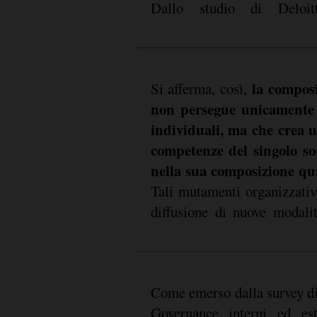
Dallo studio di Delo
la compos
Si afferma, così,
non persegue unicamente 
individuali, ma che crea un
competenze del singolo so
nella sua composizione qua
Tali mutamenti organizzativ
diffusione di nuove modali
Come emerso dalla survey di 
rappresentano più meri e
Governance interni ed est
normativa ma sono sempre p