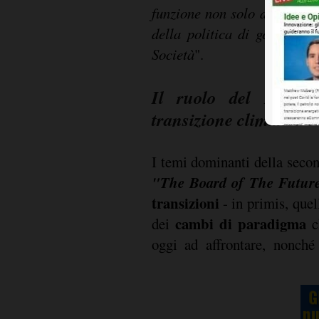
funzione non solo degli obie
della politica di gestione d
Società
".
Il ruolo del Board 
transizione climatica e 
I temi dominanti della seco
"The Board of The Futur
transizioni
- in primis, quel
cambi di paradigma
dei
ch
oggi ad affrontare, nonché