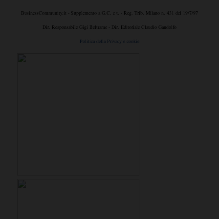
BusinessCommunity.it - Supplemento a G.C. e t. - Reg. Trib. Milano n. 431 del 19/7/97
Dir. Responsabile Gigi Beltrame - Dir. Editoriale Claudio Gandolfo
Politica della Privacy e cookie