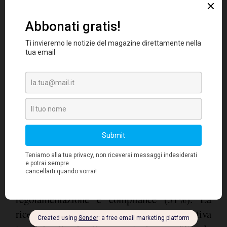
anche l'HR avrà un ruolo
In questo contesto
di primo piano visto che il talento sarà
fondamentale per il successo
dell'organizzazione
e i dirigenti italiani
classificano le competenze più importanti per
supportare la trasformazione digitale della
finanza nei prossimi tre anni mettendo al
primo posto la capacità di analizzare i dati
(36%), al secondo l'agilità (33%) e al terzo la
regolamentazione e compliance (31%). La
ricerca, inoltre, nota una correlazione positiva