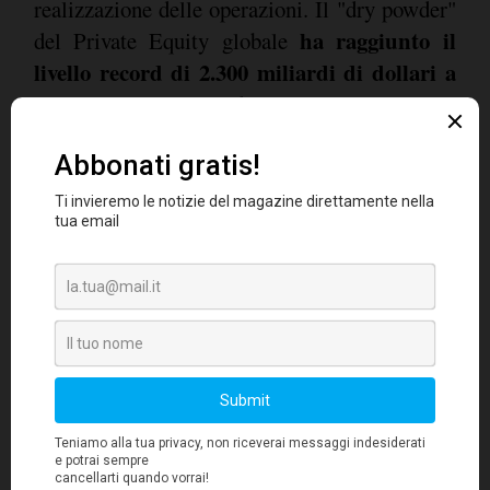
realizzazione delle operazioni. Il "dry powder"
ha raggiunto il
del Private Equity globale
livello record di 2.300 miliardi di dollari a
giugno 2022,
il triplo del quantitativo esistente
all'inizio della crisi finanziaria globale, una
crescita che spiega il motivo per cui la quota di
Private Equity nell'attività M&A sia
aumentata da circa un terzo del valore totale
delle operazioni di cinque anni fa a quasi la
metà del valore totale odierno.
Il Private Equity non è comunque immune alla
volatilità del mercato ed alla crescente
incertezza. "
Le società di Private Equity