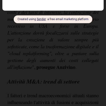
devono affrontare sfide quali l'aumento dei
costi e dei tassi di interesse, la contrazione dei
multipli sul mercato ed un potenziale scenario
recessivo in USA e forse in Europa.
L'attenzione dovrà focalizzarsi sulle strategie
per la creazione di valore sempre più
sofisticate, come la trasformazione digitale e il
"cloud replatforming", oltre a puntare sulla
gestione degli aumenti dei costi collegati
prosegue Anzivino
all'inflazione
",
.
Attività M&A: trend di settore
I fattori e trend macroeconomici attuali stanno
influenzando l'attività di fusioni e acquisizioni