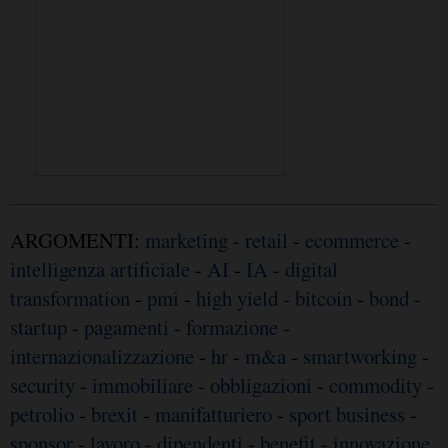
ARGOMENTI:
marketing
-
retail
-
ecommerce
-
intelligenza artificiale
-
AI
-
IA
-
digital
transformation
-
pmi
-
high yield
-
bitcoin
-
bond
-
startup
-
pagamenti
-
formazione
-
internazionalizzazione
-
hr
-
m&a
-
smartworking
-
security
-
immobiliare
-
obbligazioni
-
commodity
-
petrolio
-
brexit
-
manifatturiero
-
sport business
-
sponsor
-
lavoro
-
dipendenti
-
benefit
-
innovazione