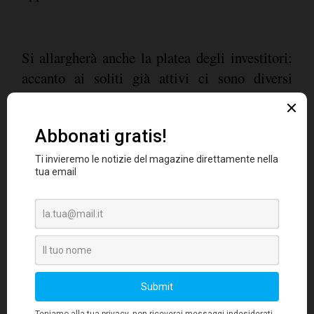
Si allargherà anche la platea degli investitori:
accanto ai soliti già attivi ci sono diversi
soggetti, anche stranieri, che stanno guardando
al nostro mercato, dai Club Deal ai Family
Office. Anche perché, come già ricordato, dal
2014 ad oggi sono state completate più di 50
operazioni di M&A in questo comparto nel
nostro Paese e le previsioni per il prossimo
triennio sono di un netto aumento di questi
L'evento di Credit Village
numeri.
rappresenta un'occasione unica per
approfondire nel dettaglio le dinamiche di
questo mercato
e provare ad immaginare