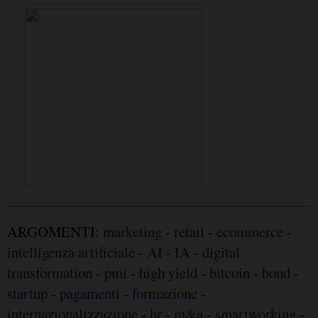
ARGOMENTI:
marketing
-
retail
-
ecommerce
-
intelligenza artificiale
-
AI
-
IA
-
digital
transformation
-
pmi
-
high yield
-
bitcoin
-
bond
-
startup
-
pagamenti
-
formazione
-
internazionalizzazione
-
hr
-
m&a
-
smartworking
-