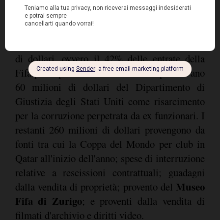
vendite sono state principalmente associate
alla Fifa Arab Cup a 16 squadre che si è svolta
in quattro città del Qatar alla fine dello scorso
anno. Altre entrate hanno portato 320 milioni
di dollari, ovvero il 42% delle entrate della
Fifa per il periodo di 12 mesi. Comprendevano
60 milioni di dollari del Dipartimento di
Giustizia degli Stati Uniti come risarcimento
per la corruzione perpetrata da ex funzionari. I
restanti 260 milioni di dollari provengono da
fonti tra cui la Coppa del Mondo per club in
Qatar all'inizio dell'anno; spese di interruzione
relative a rescissioni contrattuali; guadagni
Museo
dalla vendita di proprietà; provento del
Fifa di Zurigo
; e proventi dalla vendita di
filmati d'archivio e diritti video.