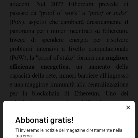
attacchi. Nel 2022 Ethereum prevede di
passare da "proof of work" a "
proof of stake
"
(PoS), aspetto che cambierà drasticamente il
panorama per i miner incentrati su Ethereum.
Invece di spendere energia per risolvere
problemi intensivi a livello computazionale
migliore
(PoW), la "proof of stake" fornirà una
efficienza energetica
, un aumento della
capacità della rete, minori barriere all'ingresso
e una maggiore immunità alla centralizzazione
per la blockchain di Ethereum. Uno dei
principali svantaggi dell'aggiornamento
proposto è che il mining di Ethereum non sarà
più redditizio e, di conseguenza, i miner
incentrati su Ethereum dovranno passare a
pascoli più verdi.