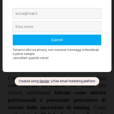
4 - BTC continua a maturare in
termini di proprietà istituzionale e
adesione maggiori, poiché un altro
Paese dei mercati emergenti potrebbe
dichiarare BTC moneta a corso legale
(El Salvador 2.0)
Con la crescita del più ampio mercato degli
asset digitali, prevediamo che sempre più
bitcoin come attività
società adotteranno
patrimoniali e potenziale generatore di
entrate dalle operazioni di mining
. Come