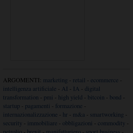
ARGOMENTI:
marketing
-
retail
-
ecommerce
-
intelligenza artificiale
-
AI
-
IA
-
digital
transformation
-
pmi
-
high yield
-
bitcoin
-
bond
-
startup
-
pagamenti
-
formazione
-
internazionalizzazione
-
hr
-
m&a
-
smartworking
-
security
-
immobiliare
-
obbligazioni
-
commodity
-
petrolio
-
brexit
-
manifatturiero
-
sport business
-