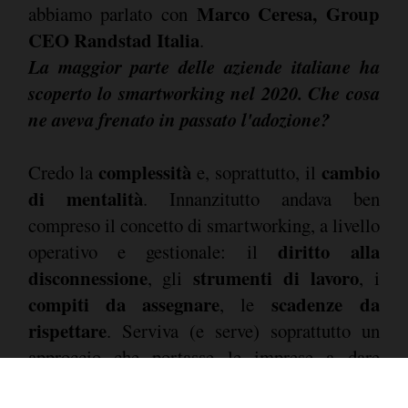
Marco Ceresa, Group
abbiamo parlato con
CEO Randstad Italia
.
La maggior parte delle aziende italiane ha
scoperto lo smartworking nel 2020. Che cosa
ne aveva frenato in passato l'adozione?
complessità
cambio
Credo la
e, soprattutto, il
di mentalità
. Innanzitutto andava ben
compreso il concetto di smartworking, a livello
diritto alla
operativo e gestionale: il
disconnessione
strumenti di lavoro
, gli
, i
compiti da assegnare
scadenze da
, le
rispettare
. Serviva (e serve) soprattutto un
approccio che portasse le imprese a dare
fiducia alle proprie persone e a valutarlo non