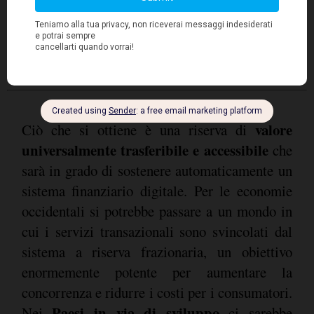
riserva di valore è funzionale (l'oro non lo è) e
non è controllata centralmente da un oligopolio
(si pensi alle banche).
valore
Ciò che si ottiene è una riserva di
universalmente trasferibile e accessibile
che
sarà in grado di sostenere automaticamente un
sistema finanziario digitale. Per le economie
occidentali si potrebbe passare a un mondo in
cui i servizi transazionali sono svincolati dal
sistema a riserva frazionaria, un obiettivo
enormemente potente per aumentare la
concorrenza e ridurre i costi per i consumatori.
Paesi in via di sviluppo
Nei
ci sarebbe