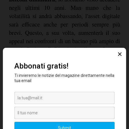
negli ultimi 10 anni. Man mano che la
volatilità si andrà abbassando, l'asset digitale
sarà efficace anche per periodi sempre più
brevi. Questo, a sua volta, aumenterà il suo
appeal nei confronti di un bacino più ampio di
utenti. Parlare di Bitcoin implica anche una
trasferibilità
discussione sulla sua
. Spesso
questo porta a ulteriori paragoni, questa volta
con le reti di pagamento come MasterCard o
Visa. Bitcoin non ha bisogno di rivaleggiare
con questi sistemi. Ciò che colpisce davvero
trasferibilità è la natura
nella sua
dell'ecosistema
che può essere costruito; il
sistema finanziario e le istituzioni che si
sviluppano cambiano notevolmente se la