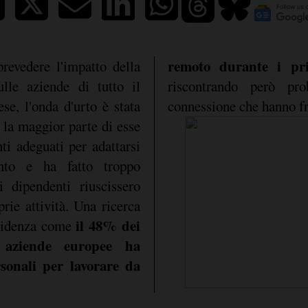
remoto durante i pr
revedere l'impatto della
le aziende di tutto il
riscontrando però pr
se, l'onda d'urto è stata
connessione che hanno fre
 la maggior parte di esse
ti adeguati per adattarsi
nto e ha fatto troppo
i dipendenti riuscissero
rie attività. Una ricerca
il 48% dei
videnza come
e aziende europee ha
ersonali per lavorare da