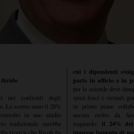
cui i dipendenti svolg
 ibrido
parte in ufficio e in 
per le aziende deve dunq
ti nei confronti degli
spazi fisici e virtuali g
to. Lo scorso anno il 28%
in primo piano collabo
oinvolto in uno studio
ancora molto da far
il 24% dei 
cio tradizionale sarebbe
traguardo:
imprese lamenta di no
lla ricerca che Ricoh ha