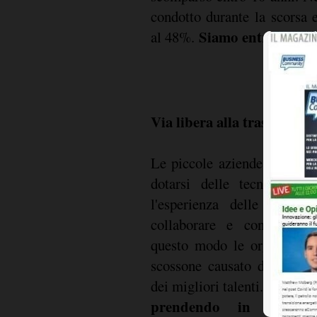
condotto durante la scorsa e
Siamo entrati nell'
al 48%.
Via libera alla trasformazi
Le piccole aziende devono 
dotarsi delle tecnologie 
l'esperienza delle person
collaborare e condividere
questo modo le organizzazi
scossone causato dalla pan
Il 27% d
dei migliori talenti.
prendendo in consider