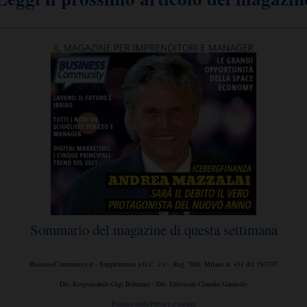
Sommario del magazine di questa settimana
BusinessCommunity.it - Supplemento a G.C. e t. - Reg. Trib. Milano n. 431 del 19/7/97
Dir. Responsabile Gigi Beltrame - Dir. Editoriale Claudio Gandolfo
Politica della Privacy e cookie