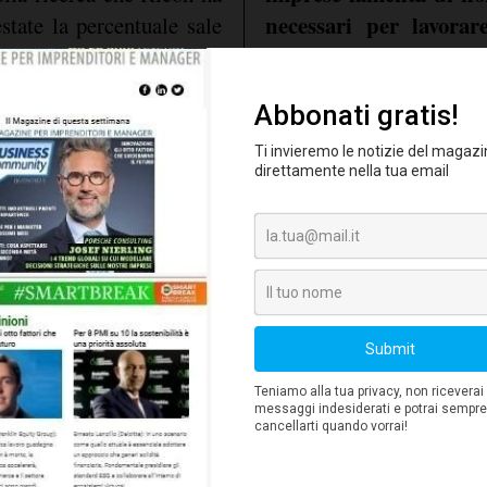
necessari per lavor
state la percentuale sale
era del lavoro ibrido in
colleghi e per supportare
riescono fin da ora a offr
one digitale
lavorativa di cui hanno b
perderli a beneficio de
trasformazione digi
assolutamente innovare e
rivelarsi all'altezza
adeguate per migliorare
lavoratori
e e consentire loro di
consentendo l
 informazioni. Solo in
proprie capacità, un
oni possono superare lo
superare i momenti di cri
demia ed evitare la fuga
ei lavoratori sta infatti
azione l'ipotesi di