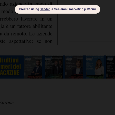
ando aziende in grado di
 modo efficiente. Risulta
rrebbero lavorare in un
ia è un fattore abilitante
 sia da remoto. Le aziende
te aspettative: se non
Europe