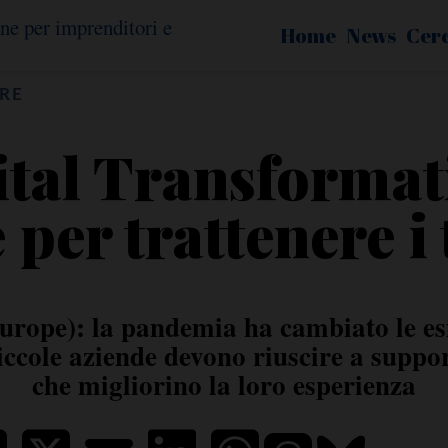
Home
News
Cer
RE
ital Transformati
 per trattenere i 
rope): la pandemia ha cambiato le esi
piccole aziende devono riuscire a suppor
che migliorino la loro esperienza