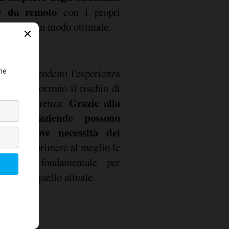
are da remoto
con i propri
 i clienti in modo ottimale.
ire ai dipendenti l'esperienza
isogno, corrono il rischio di
Grazie alla
lla concorrenza.
tale le aziende possono
 delle nuove necessità dei
oro di esprimere al meglio le
 aspetto fondamentale per
si come quello attuale.