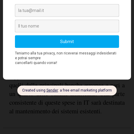
filiali ogni 100.000 abitanti vs. 32 della media
EU; uno tra i più bassi livelli di penetrazione
dell'online banking nei Paesi europei: 36%
degli individui utilizza l'internet banking nel
2019 vs. una media del 58% a livello europeo
con picchi superiori al 90% nei Paesi nordici.
Gli investimenti IT previsti nei piani delle
principali banche tradizionali italiane in
rapporto al totale attivo sono circa la metà di
quelli delle principali banche europee e pari a
un quarto delle banche americane. Una parte
consistente di queste spese in IT sarà destinata
al mantenimento dei sistemi esistenti.