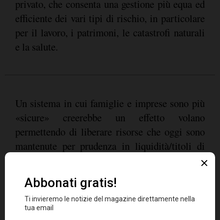
privato, che consenta una gestione più equa ed
efficiente dei vari tipi di rischio, in particolare
per il lavoro, i patrimoni, le catastrofi naturali
e la salute.
Un sistema in cui famiglie e imprese sono più
«sicure» creerebbe un effetto volano
permettendo di liberare risorse che oggi sono
mantenute per prudenza in liquidità/titoli di
Stato a favore di investimenti nell'economia
reale.
5. Digitalizzare l'interazione con il cliente
uno dei più alti rapporti tra
L'Italia ha
numero di filiali e numero di abitanti
: 42