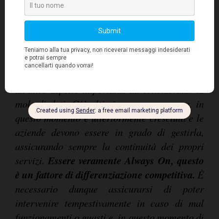
aziende hanno capito che investire in
tecnologia, in strumenti più performanti e
tecnologicamente avanzati, in dispositivi
mobili, in sicurezza di rete e in soluzioni di
storage all'avanguardia era l'unico modo per
evitare il lockdown totale dell'attività. Ma c'è
un altro aspetto importante da considerare: la
mole di dati. Già altissima pre-emergenza, in
questo momento è ulteriormente cresciuta e le
aziende devono essere in grado di gestirla,
assicurando sempre la continuità dei propri
Essere veramente Always On, questo
servizi.
è un fattore di differenziazione competitiva.
È
necessario dunque assicurarsi di poter
intervenire tempestivamente in caso di mal
funzionamenti o guasti e, in questo momento di