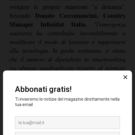
svolgere le proprie mansioni "a distanza".
Donato Ceccomancini, Country
Secondo
Manager Infinidat Italia
, "
l'emergenza
sanitaria ha contribuito inevitabilmente a
modificare il modo di lavorare e rapportarsi
alla tecnologia. In poche settimane si stima
che il numero di dipendenti in smartworking
sia almeno quadruplicato rispetto al normale
regime. In un certo senso, ed estremizzando il
il coronavirus potrebbe
concetto,
rappresentare ?l'opportunità' di cui le
aziende italiane avevano bisogno per
scardinare la propria routine e fare quel
passo in avanti che hanno rimandato fino ad
oggi.
Nel momento di estrema necessità, le